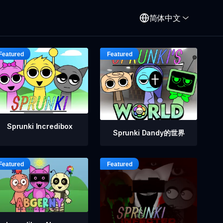
简体中文
Sprunki Incredibox
Sprunki Dandy的世界