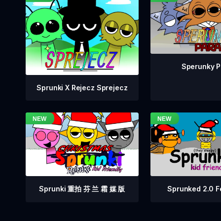
Sperunky P
Sprunki X Rejecz Sprejecz
Sprunki 重拍 芬 兰 霜 媒 版
Sprunked 2.0