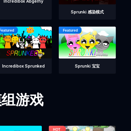
Incredibox Abgerny
Sprunki 感染模式
Incredibox Sprunked
Sprunki 宝宝
i 模组游戏