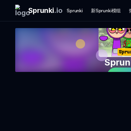
Sprunki
.
io
Sprunki
新Sprunki模组
Sprun
立