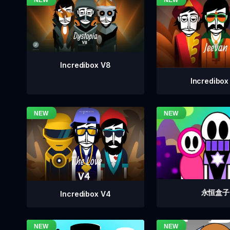
Incredibox V8
Incredibox
永恒盒子
Incredibox V4