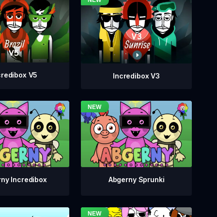
credibox V5
Incredibox V3
ny Incredibox
Abgerny Sprunki