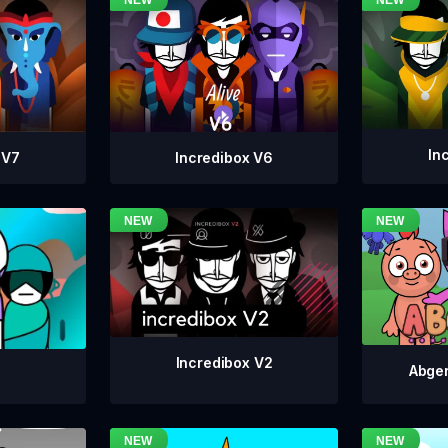
In
Incredibox V6
 V7
Incredibox V2
Abger