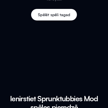
Spēlēt spēli tagad
Ienirstiet Sprunktubbies Mod
spēles pieredzē