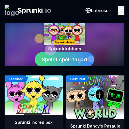
Sprunki
.
io
Latviešu
Sprunktubbies
Spēlēt spēli tagad
Sprunki Incredibox
Sprunki Dandy's Pasaule