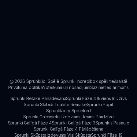
@
2026
Sprunki.io: Spēlē Sprunki Incredibox spēli tiešsaistē
Privātuma politika
Noteikumi un nosacījumi
Sazinieties ar mums
Sprunki Retake Pārlādēšana
Sprunki Fāze 4 Ikviens Ir Dzīvs
Sprunki Skibidi Tualete Remake
Sprunki Popit
Sprunklairity Sprunked
Sprunki Grēcinieks Izdevums Jevins Pārdzīvo
Sprunki Galīgā Fāze 4
Sprunki Galīgā Fāze 3
Sprunkis Pasaule
Sprunki Galīgā Fāze 4 Pārlādēšana
Sprunki Skūpsts Izdevums Visi Skūpsta
Sprunki Fāze 19