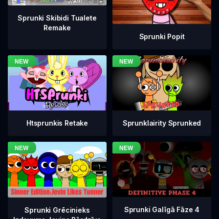
Sprunki Skibidi Tualete
Remake
Sprunki Popit
Htsprunkis Retake
Sprunklairity Sprunked
Sprunki Galīgā Fāze 4
Sprunki Grēcinieks