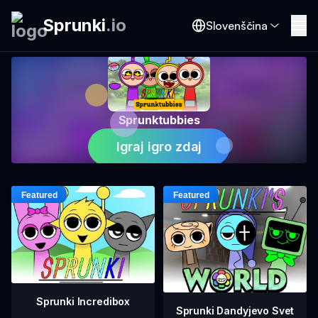
Sprunki
.
io
Slovenščina
Sprunktubbies
Igraj igro zdaj
Sprunki Incredibox
Sprunki Dandyjevo Svet