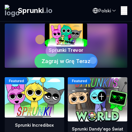
Sprunki
.
io
Polski
Sprunki Trevor
Zagraj w Grę Teraz
Sprunki Incredibox
Sprunki Dandy'ego Świat