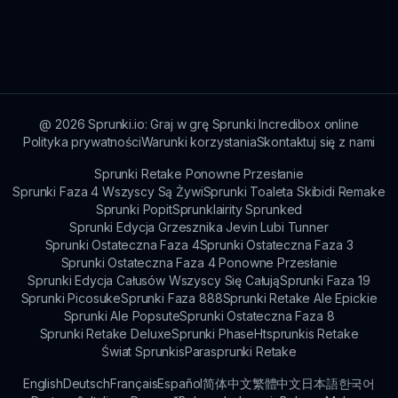
Opinie podkreślają ekscytację i wyzwania, które
W Sprunki Trevor oczekuj mieszanki
oferuje.
zabawnych, bajkowych dźwięków
dostarczanych przez każdą nową postać, co
tworzy unikalne doświadczenie dźwiękowe za
każdym razem, gdy grasz.
@
2026
Sprunki.io: Graj w grę Sprunki Incredibox online
Polityka prywatności
Warunki korzystania
Skontaktuj się z nami
Sprunki Retake Ponowne Przesłanie
Sprunki Faza 4 Wszyscy Są Żywi
Sprunki Toaleta Skibidi Remake
Sprunki Popit
Sprunklairity Sprunked
Sprunki Edycja Grzesznika Jevin Lubi Tunner
Sprunki Ostateczna Faza 4
Sprunki Ostateczna Faza 3
Sprunki Ostateczna Faza 4 Ponowne Przesłanie
Sprunki Edycja Całusów Wszyscy Się Całują
Sprunki Faza 19
Sprunki Picosuke
Sprunki Faza 888
Sprunki Retake Ale Epickie
Sprunki Ale Popsute
Sprunki Ostateczna Faza 8
Sprunki Retake Deluxe
Sprunki Phase
Htsprunkis Retake
Świat Sprunkis
Parasprunki Retake
English
Deutsch
Français
Español
简体中文
繁體中文
日本語
한국어