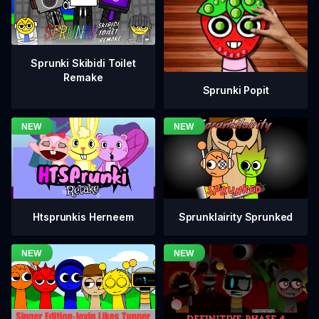
Sprunki Skibidi Toilet
Remake
Sprunki Popit
Htsprunkis Herneem
Sprunklairity Sprunked