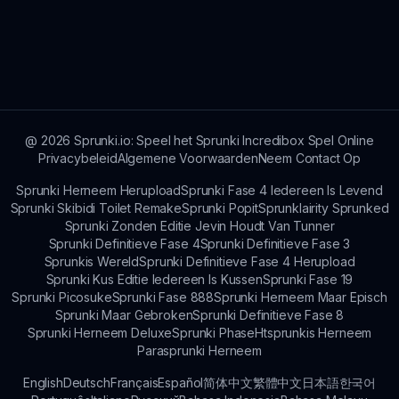
en de creatieve vrijheid die het biedt in het mixen
van muziek. Testimonials benadrukken de
In Sprunki Trevor kun je een mix van leuke,
opwinding en uitdagingen die het biedt.
vreemde geluiden verwachten die door elk nieuw
personage worden gebracht, wat elke keer een
unieke audio-ervaring creëert.
@
2026
Sprunki.io: Speel het Sprunki Incredibox Spel Online
Privacybeleid
Algemene Voorwaarden
Neem Contact Op
Sprunki Herneem Herupload
Sprunki Fase 4 Iedereen Is Levend
Sprunki Skibidi Toilet Remake
Sprunki Popit
Sprunklairity Sprunked
Sprunki Zonden Editie Jevin Houdt Van Tunner
Sprunki Definitieve Fase 4
Sprunki Definitieve Fase 3
Sprunkis Wereld
Sprunki Definitieve Fase 4 Herupload
Sprunki Kus Editie Iedereen Is Kussen
Sprunki Fase 19
Sprunki Picosuke
Sprunki Fase 888
Sprunki Herneem Maar Episch
Sprunki Maar Gebroken
Sprunki Definitieve Fase 8
Sprunki Herneem Deluxe
Sprunki Phase
Htsprunkis Herneem
Parasprunki Herneem
English
Deutsch
Français
Español
简体中文
繁體中文
日本語
한국어