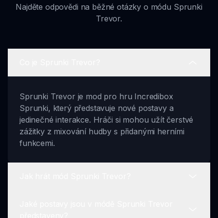
Najděte odpovědi na běžné otázky o módu Sprunki
Trevor.
Co je Sprunki Trevor?
Sprunki Trevor je mod pro hru Incredibox
Sprunki, který představuje nové postavy a
jedinečné interakce. Hráči si mohou užít čerstvé
zážitky z mixování hudby s přidanými herními
funkcemi.
Jak hrát mód Sprunki Trevor?
Jaké postavy jsou v módě Sprunki Trevor
Chcete-li hrát mód Sprunki Trevor, jednoduše
představeny?