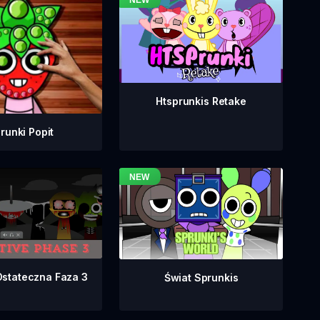
Htsprunkis Retake
runki Popit
Ostateczna Faza 3
Świat Sprunkis