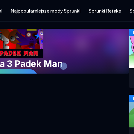
i
Najpopularniejsze mody Sprunki
Sprunki Retake
S
za 3 Padek Man
 grę teraz