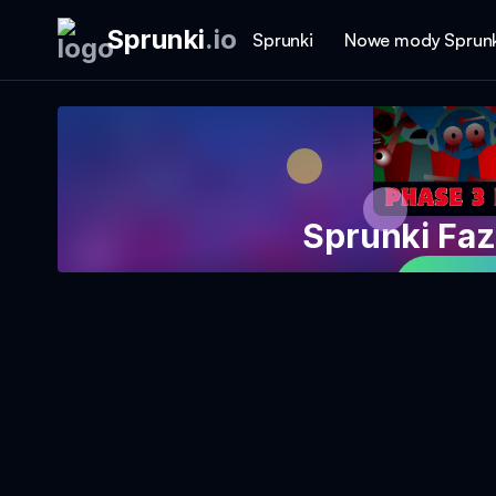
Sprunki
.
io
Sprunki
Nowe mody Sprunk
Sprunki Fa
Graj w