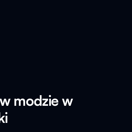
j w modzie w
ki