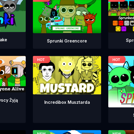
take
Spr
Sprunki Greencore
yscy Żyją
Incredibox Musztarda