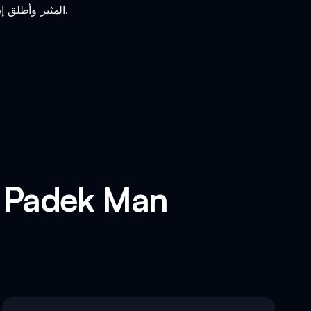
استمتع بعالم Sprunki Phase 3 Padek Man المثير وأطلق إبداعك في هذه اللعبة المعدلة المشوقة.
ميزات مثيرة لوضع n