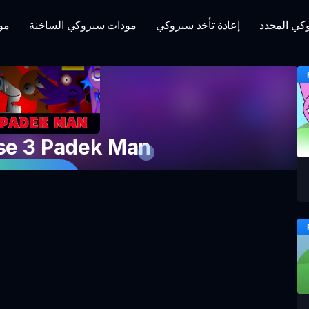
كي المجدد
إعادة تأخذ سبروكي
مودات سبروكي الساخنة
مو
se 3 Padek Man
العب اللعبة