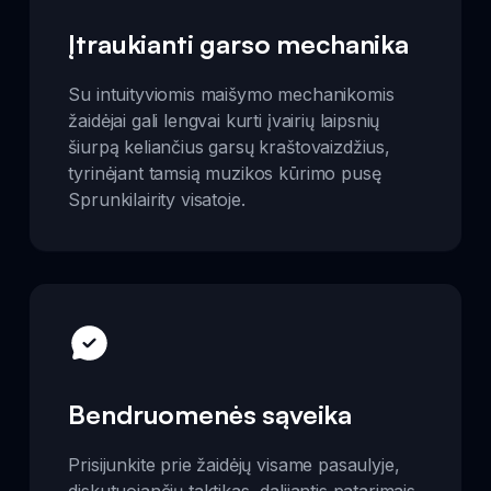
Įtraukianti garso mechanika
Su intuityviomis maišymo mechanikomis
žaidėjai gali lengvai kurti įvairių laipsnių
šiurpą keliančius garsų kraštovaizdžius,
tyrinėjant tamsią muzikos kūrimo pusę
Sprunkilairity visatoje.
Bendruomenės sąveika
Prisijunkite prie žaidėjų visame pasaulyje,