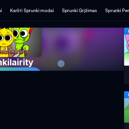
i
Karšti Sprunki modai
Sprunki Grįžimas
Sprunki Per
kilairity
aidimą dabar