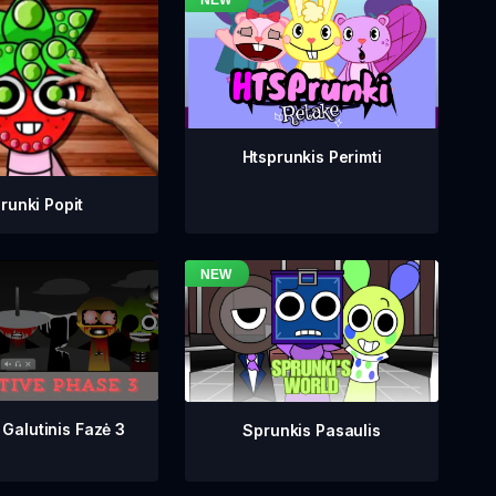
Htsprunkis Perimti
runki Popit
 Galutinis Fazė 3
Sprunkis Pasaulis