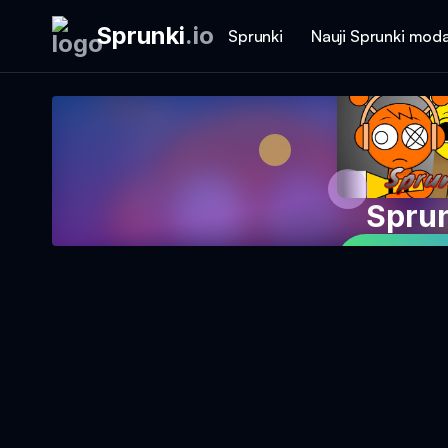
Sprunki
.
io
Sprunki
Nauji Sprunki moda
Sprun
Žaisti ž