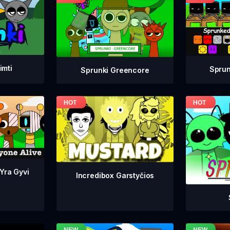
imti
Sprun
Sprunki Greencore
 Yra Gyvi
Incredibox Garstyčios