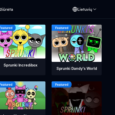
žiūrėta
Lietuvių
Sprunki Incredibox
Sprunki Dandy's World