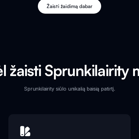
Žaisti žaidimą dabar
l žaisti Sprunkilairity
Sprunkilairity siūlo unikalią baisią patirtį.