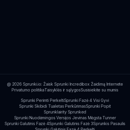
@
2026
Sprunki.io: Žaisk Sprunki Incredibox Žaidimą Internete
Privatumo politika
Taisyklės ir sąlygos
Susisiekite su mumis
Sprunki Perimti Perkelti
Sprunki Fazė 4 Visi Gyvi
Sprunki Skibidi Tualetas Perkūrimas
Sprunki Popit
Sprunklairity Sprunked
Sprunki Nuodėmingos Versijos Jevinas Mėgsta Tunner
Sprunki Galutinis Fazė 4
Sprunki Galutinis Fazė 3
Sprunkis Pasaulis
Sprunki Galutinis Fazė 4 Perkelti