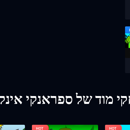
י מוד של ספראנקי אינק