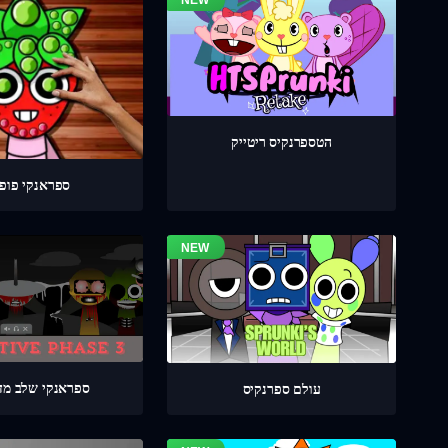
הטספרנקיס ריטייק
ספראנקי פופי
ספראנקי שלב מדוי
עולם ספרנקיס