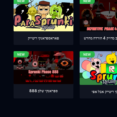
 הורדה מחדש
פאראספראנקי ריטייק
ספראנקי שלב 888
 ריטייק אבל אפי