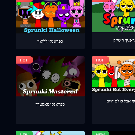
אנקי ריטייק
ספראנקי ללואין
י אבל כולם חיים
ספראנקי מאסטרד