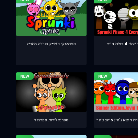
כולם חיים
ספראנקי ריטייק הורדה מחדש
 חוטא ג'ווין אוהב טונר
ספרנקלירות ספרנקד