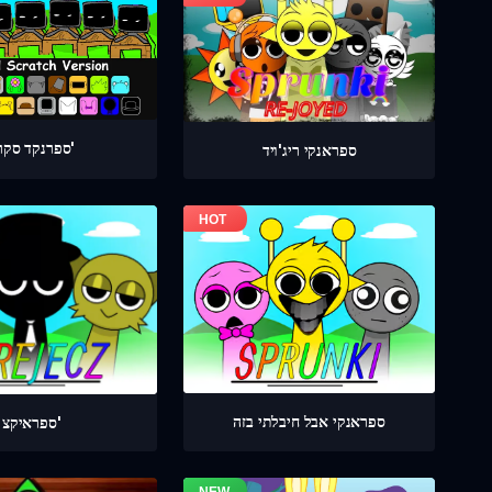
ספרנקד סקרץ'
ספראנקי ריג'ויד
ספראנקי אבל חיבלתי בזה
ספראיקצ'