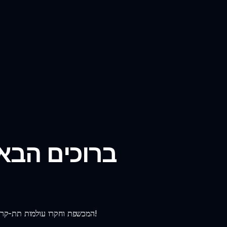
ברוכים הבאי
צללו אל חווית ה-Sprunki Sepluinkging המכשפת וחקרו עולמות תת-קרקעיים. שחקו במוד הייחודי עכשיו ושחררו את היצירתיות שלכם!