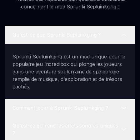
concernant le mod Sprunki Sepluinkging :
Qu'est-ce que Sprunki Sepluinkging ?
Sprunki Sepluinkging est un mod unique pour le
populaire jeu Incredibox qui plonge les joueurs
dans une aventure souterraine de spéléologie
remplie de musique, d'exploration et de trésors
cachés.
Comment jouer à Sprunki Sepluinkging ?
Qu'est-ce qui rend les effets sonores uniques
Pour jouer à Sprunki Sepluinkging, lancez le
?
mod, sélectionnez des personnages de