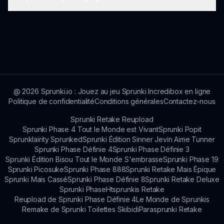
des orientations utiles pour les nouveaux venus
afin de les aider à comprendre rapidement les
mécanismes de jeu.
Certainement ! Organiser des compétitions avec
des amis ou la communauté Sprunki peut ajouter
un élément interactif à l'expérience de Sprunki
Sepluinkging.
@
2026
Sprunki.io : Jouez au jeu Sprunki Incredibox en ligne
Politique de confidentialité
Conditions générales
Contactez-nous
Sprunki Retake Reupload
Sprunki Phase 4 Tout le Monde est Vivant
Sprunki Popit
Sprunklairity Sprunked
Sprunki Édition Sinner Jevin Aime Tunner
Sprunki Phase Définie 4
Sprunki Phase Définie 3
Sprunki Édition Bisou Tout le Monde S'embrasse
Sprunki Phase 19
Sprunki Picosuke
Sprunki Phase 888
Sprunki Retake Mais Épique
Sprunki Mais Cassé
Sprunki Phase Définie 8
Sprunki Retake Deluxe
Sprunki Phase
Htsprunkis Retake
Reupload de Sprunki Phase Définie 4
Le Monde de Sprunkis
Remake de Sprunki Toilettes Skibidi
Parasprunki Retake