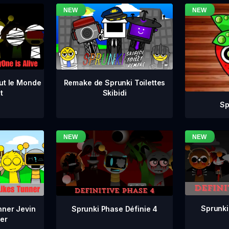
ut le Monde
Remake de Sprunki Toilettes
t
Skibidi
Sp
Sprunki
Sprunki Phase Définie 4
nner Jevin
er