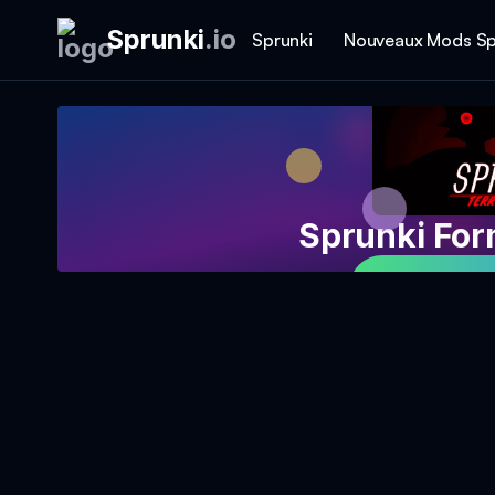
Sprunki
.
io
Sprunki
Nouveaux Mods Sp
Sprunki For
Jouer au 