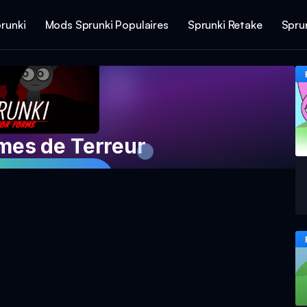
runki
Mods Sprunki Populaires
Sprunki Retake
Spru
mes de Terreur
Jeu Maintenant