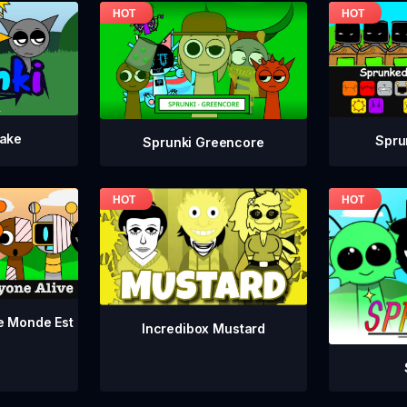
take
Spru
Sprunki Greencore
le Monde Est
Incredibox Mustard