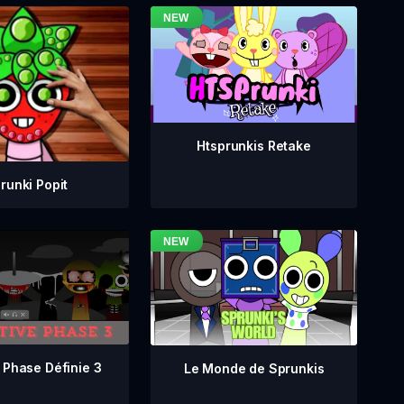
Htsprunkis Retake
runki Popit
 Phase Définie 3
Le Monde de Sprunkis