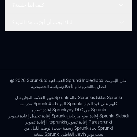
كيف أبدأ جلسة؟
متعددة.
يمكنك الاستمتاع بـ سبراينكي رعب فورمز على أي جهاز
متصل بالإنترنت، حيث تم تصميمها لتلعب على
لماذا يجب أن أجرّب هذا المود؟
المتصفحات.
بدء جلسة سهل مثل النقر على زر اللعب! بمجرد دخولك
اللعبة، استكشف، أنشئ، وانخرط في العالم المخيف
لسبراينكي.
إذا كنت تستمتع بالرعب جنبًا إلى جنب مع الإبداع، فإن
سبراينكي رعب فورمز تقدم تجربة فريدة تتيح لك
استكشاف إنشاء الموسيقى من خلال عدسة الخوف
والإثارة.
Sprunki.io: العب لعبة Sprunki Incredibox على الإنترنت
2026
@
اتصل بنا
الشروط والأحكام
سياسة الخصوصية
ضاغط Sprunki
عالم Sprunkis
تغيير العلامة التجارية لSprunki
المرحلة 4 Sprunki كلهم على قيد الحياة
مدرسة Sprunki
إعادة تصوير Sprunkyay DLC من Sprunki
إعادة صنع مرحاض Sprunki Skibidi
إعادة تحميل إعادة تصوير Sprunki
إعادة تصوير Parasprunki
إعادة تصوير Htsprunkis
نجاة Sprunki
رسمة جديدة لوقت الليل من Sprunki
نسخة Sprunki الخاطئ Jevin يحب تونر