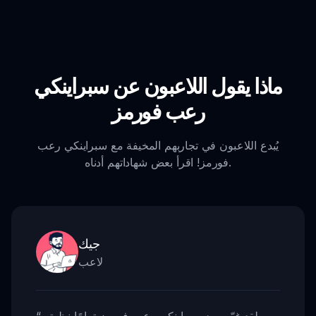
ماذا يقول اللاعبون عن سبراينكي
رعب فورمز
يُبدع اللاعبون في تجاربهم المخيفة مع سبراينكي رعب
فورمز! اقرأ بعض شهاداتهم أدناه.
جيك
لاعب
لقد غيّر مود سبراينكي رعب فورمز تمامًا نظرتي
“