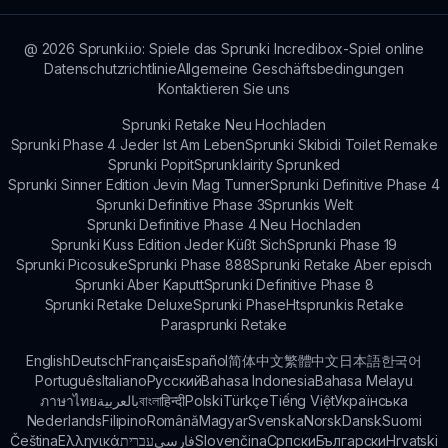
Musikproduktion durch die Linse von Angst und
Spannung zu erkunden.
@
2026
Sprunki.io: Spiele das Sprunki Incredibox-Spiel online
Datenschutzrichtlinie
Allgemeine Geschäftsbedingungen
Kontaktieren Sie uns
Sprunki Retake Neu Hochladen
Sprunki Phase 4 Jeder Ist Am Leben
Sprunki Skibidi Toilet Remake
Sprunki Popit
Sprunklairity Sprunked
Sprunki Sinner Edition Jevin Mag Tunner
Sprunki Definitive Phase 4
Sprunki Definitive Phase 3
Sprunkis Welt
Sprunki Definitive Phase 4 Neu Hochladen
Sprunki Kuss Edition Jeder Küßt Sich
Sprunki Phase 19
Sprunki Picosuke
Sprunki Phase 888
Sprunki Retake Aber episch
Sprunki Aber Kaputt
Sprunki Definitive Phase 8
Sprunki Retake Deluxe
Sprunki Phase
Htsprunkis Retake
Parasprunki Retake
English
Deutsch
Français
Español
简体中文
繁體中文
日本語
한국어
Português
Italiano
Русский
Bahasa Indonesia
Bahasa Melayu
ภาษาไทย
بالعربية
বাংলা
हिन्दी
Polski
Türkçe
Tiếng Việt
Українська
Nederlands
Filipino
Română
Magyar
Svenska
Norsk
Dansk
Suomi
Čeština
Ελληνικά
עברית
فارسی
Slovenčina
Српски
Български
Hrvatski