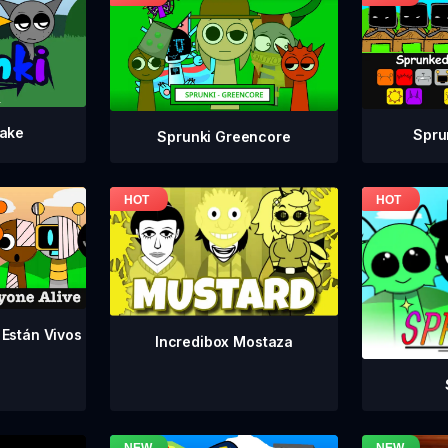
take
Spru
Sprunki Greencore
 Están Vivos
Incredibox Mostaza