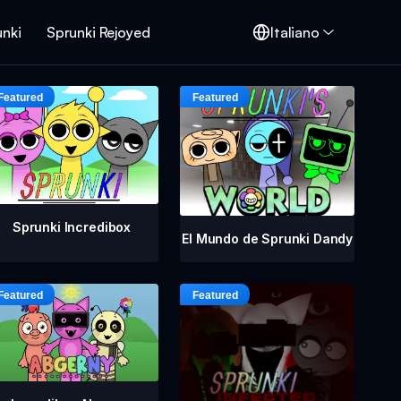
unki
Sprunki Rejoyed
Italiano
Sprunki Incredibox
El Mundo de Sprunki Dandy