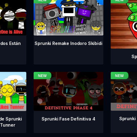
odos Están
Sprunki Remake Inodoro Skibidi
Sp
Sprunki 
Sprunki Fase Definitiva 4
de Sprunki
 Tunner