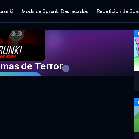
prunki
Mods de Sprunki Destacados
Repetición de Spr
rmas de Terror
piel Spielen