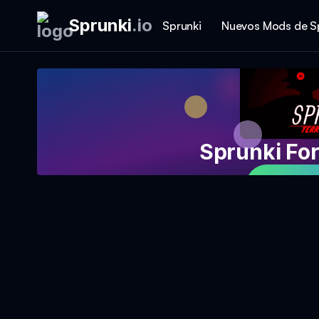
Sprunki
.
io
Sprunki
Nuevos Mods de S
Sprunki Fo
Jetzt S