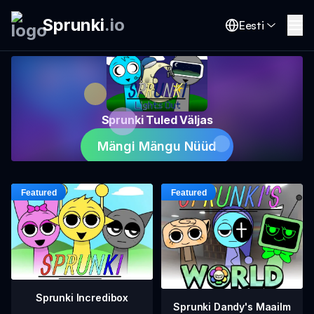
Sprunki
.
io
Eesti
Sprunki Tuled Väljas
Mängi Mängu Nüüd
Sprunki Incredibox
Sprunki Dandy's Maailm