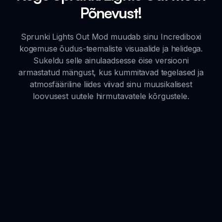
Põnevust!
Sprunki Lights Out Mod muudab sinu Incrediboxi
kogemuse õudus-teemaliste visuaalide ja helidega.
Sukeldu selle ainulaadsesse öise versiooni
armastatud mängust, kus kummitavad tegelased ja
atmosfääriline liides viivad sinu muusikalisest
loovusest uutele hirmutavatele kõrgustele.