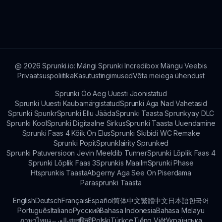
@
2026
Sprunki.io: Mängi Sprunki Incredibox Mängu Veebis
Privaatsuspoliitika
Kasutustingimused
Võta meiega ühendust
Sprunki Öö Aeg Uuesti Joonistatud
Sprunki Uuesti Kaubamärgistatud
Sprunki Aga Nad Vahetasid
Sprunki Spunkr
Sprunki Ellu Jääda
Sprunki Taasta Sprunkyay DLC
Sprunki Kool
Sprunki Digitaalne Sirkus
Sprunki Taasta Uuendamine
Sprunki Faas 4 Kõik On Elus
Sprunki Skibidi WC Remake
Sprunki Popit
Sprunklairity Sprunked
Sprunki Patuversioon Jevin Meeldib Tunner
Sprunki Lõplik Faas 4
Sprunki Lõplik Faas 3
Sprunkis Maailm
Sprunki Phase
Htsprunkis Taasta
Abgerny Aga See On Piserdama
Parasprunki Taasta
English
Deutsch
Français
Español
简体中文
繁體中文
日本語
한국어
Português
Italiano
Русский
Bahasa Indonesia
Bahasa Melayu
ภาษาไทย
بالعربية
বাংলা
हिन्दी
Polski
Türkçe
Tiếng Việt
Українська