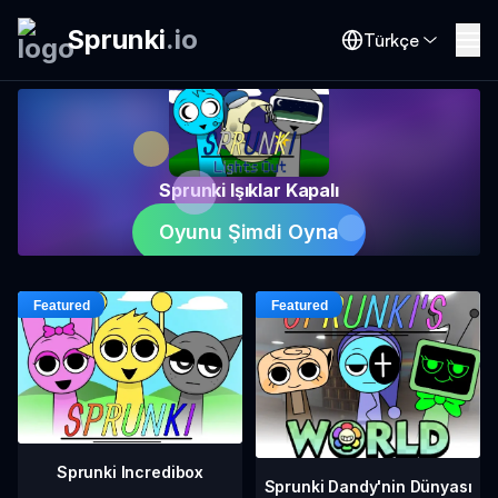
Sprunki
.
io
Türkçe
Sprunki Işıklar Kapalı
Oyunu Şimdi Oyna
Sprunki Incredibox
Sprunki Dandy'nin Dünyası