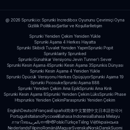
@
2026
Sprunki.io: Sprunki Incredibox Oyununu Çevrimiçi Oyna
Gizlilik Politikası
Şartlar ve Koşullar
İletişim
Sprunki Yeniden Çekim Yeniden Yükle
Sprunki Aşama 4 Herkes Hayatta
Sprunki Skibidi Tuvalet Yeniden Yapım
Sprunki Popit
Sprunklairity Sprunked
Sprunki Günahkar Versiyonu Jevin Tunner'ı Sever
Sprunki Kesin Aşama 4
Sprunki Kesin Aşama 3
Sprunkis Dünyası
Sprunki Kesin Aşama 4 Yeniden Yükle
Sprunki Öpücük Versiyonu Herkes Öpüşüyor
Sprunki Aşama 19
Sprunki Picosuke
Sprunki Aşama 888
Sprunki Yeniden Çekim Ama Epik
Sprunki Ama Kırık
Sprunki Kesin Aşama 8
Sprunki Yeniden Çekim Lüks
Sprunki Phase
Htsprunkis Yeniden Çekim
Parasprunki Yeniden Çekim
English
Deutsch
Français
Español
简体中文
繁體中文
日本語
한국어
Português
Italiano
Русский
Bahasa Indonesia
Bahasa Melayu
ภาษาไทย
بالعربية
বাংলা
हिन्दी
Polski
Türkçe
Tiếng Việt
Українська
Nederlands
Filipino
Română
Magyar
Svenska
Norsk
Dansk
Suomi