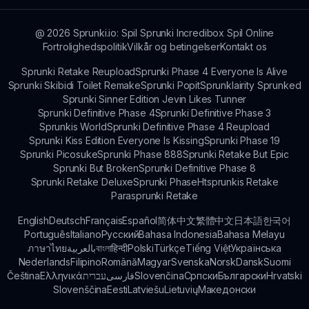
@
2026
Sprunki.io: Spil Sprunki Incredibox Spil Online
Fortrolighedspolitik
Vilkår og betingelser
Kontakt os
Sprunki Retake Reupload
Sprunki Phase 4 Everyone Is Alive
Sprunki Skibidi Toilet Remake
Sprunki Popit
Sprunklairity Sprunked
Sprunki Sinner Edition Jevin Likes Tunner
Sprunki Definitive Phase 4
Sprunki Definitive Phase 3
Sprunkis World
Sprunki Definitive Phase 4 Reupload
Sprunki Kiss Edition Everyone Is Kissing
Sprunki Phase 19
Sprunki Picosuke
Sprunki Phase 888
Sprunki Retake But Epic
Sprunki But Broken
Sprunki Definitive Phase 8
Sprunki Retake Deluxe
Sprunki Phase
Htsprunkis Retake
Parasprunki Retake
English
Deutsch
Français
Español
简体中文
繁體中文
日本語
한국어
Português
Italiano
Русский
Bahasa Indonesia
Bahasa Melayu
ภาษาไทย
بالعربية
বাংলা
हिन्दी
Polski
Türkçe
Tiếng Việt
Українська
Nederlands
Filipino
Română
Magyar
Svenska
Norsk
Dansk
Suomi
Čeština
Ελληνικά
עברית
فارسی
Slovenčina
Српски
Български
Hrvatski
Slovenščina
Eesti
Latviešu
Lietuvių
Македонски