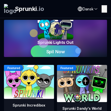
Sprunki
.
io
Dansk
Sprunki Lights Out
Spil Now
Sprunki Incredibox
Sprunki Dandy's World