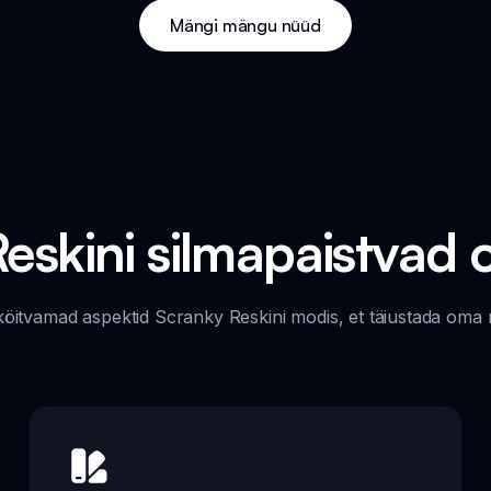
Mängi mängu nüüd
eskini silmapaistva
 köitvamad aspektid Scranky Reskini modis, et täiustada o