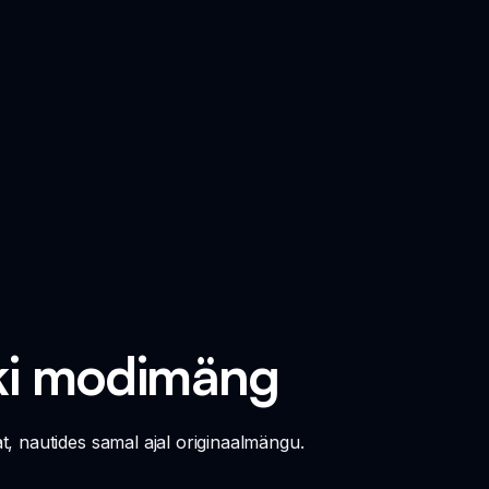
nki modimäng
, nautides samal ajal originaalmängu.