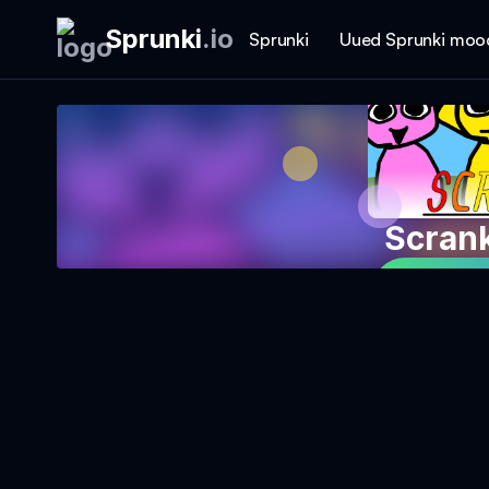
Sprunki
.
io
Sprunki
Uued Sprunki moo
Scran
Mängi 