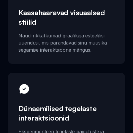
Kaasahaaravad visuaalsed
stiilid
Naudi rikkalikumaid graafikaja esteetilisi
uuendusi, mis parandavad sinu muusika
segamise interaktsioone mängus.
Dünaamilised tegelaste
interaktsioonid
Eksperimenteeri tegelaste paigutuste ja