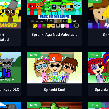
Sprunki Aga Nad Vahetasid
esti
Spr
tatud
runkyay DLC
Sprunki 
Sprunki Kool