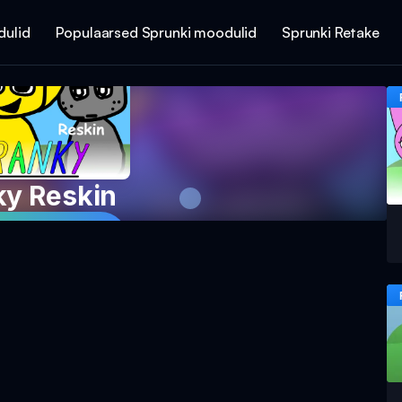
dulid
Populaarsed Sprunki moodulid
Sprunki Retake
ky Reskin
mängu nüüd