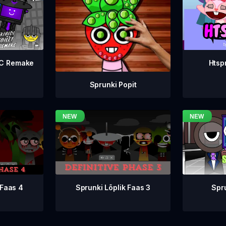
WC Remake
Htsp
Sprunki Popit
Sprunki Lõplik Faas 3
 Faas 4
Spr