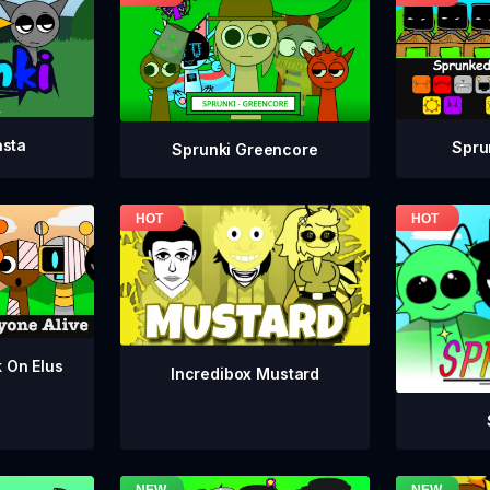
asta
Spru
Sprunki Greencore
k On Elus
Incredibox Mustard