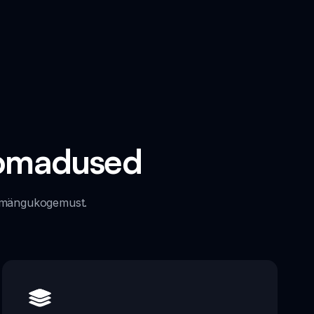
d omadused
ma mängukogemust.