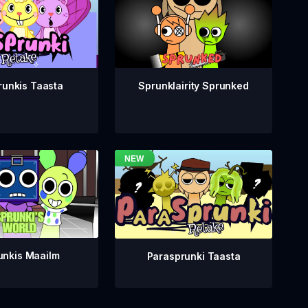
runkis Taasta
Sprunklairity Sprunked
unkis Maailm
Parasprunki Taasta