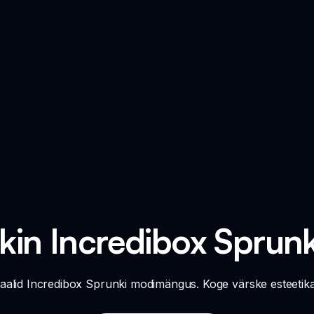
kin Incredibox Spru
alid Incredibox Sprunki modimängus. Koge värske esteetikat