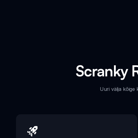
Scranky R
Uuri välja kõige