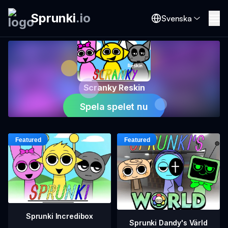
Sprunki
.
io
Svenska
Scranky Reskin
Spela spelet nu
Sprunki Incredibox
Sprunki Dandy's Värld