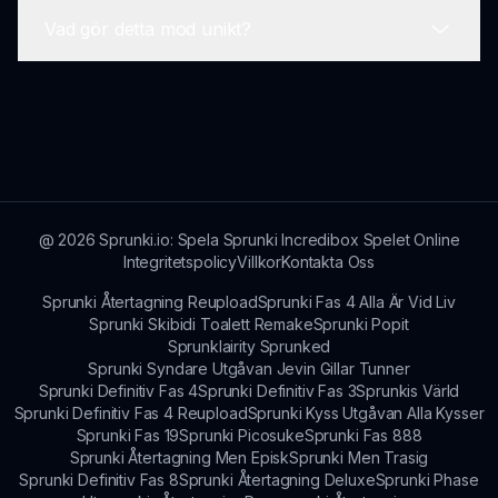
införlivats i Scranky Reskin Mod.
Vad gör detta mod unikt?
Håll dig ansluten genom sprunki.io-webbplatsen
eller gemenskapens sociala medier för den
senaste informationen och nyhetsuppdateringar.
Scranky Reskin Mod kombinerar unikt
uppfriskade visuals med älskade spelmekaniker,
vilket erbjuder spelare en ny men bekant
upplevelse.
@
2026
Sprunki.io: Spela Sprunki Incredibox Spelet Online
Integritetspolicy
Villkor
Kontakta Oss
Sprunki Återtagning Reupload
Sprunki Fas 4 Alla Är Vid Liv
Sprunki Skibidi Toalett Remake
Sprunki Popit
Sprunklairity Sprunked
Sprunki Syndare Utgåvan Jevin Gillar Tunner
Sprunki Definitiv Fas 4
Sprunki Definitiv Fas 3
Sprunkis Värld
Sprunki Definitiv Fas 4 Reupload
Sprunki Kyss Utgåvan Alla Kysser
Sprunki Fas 19
Sprunki Picosuke
Sprunki Fas 888
Sprunki Återtagning Men Episk
Sprunki Men Trasig
Sprunki Definitiv Fas 8
Sprunki Återtagning Deluxe
Sprunki Phase