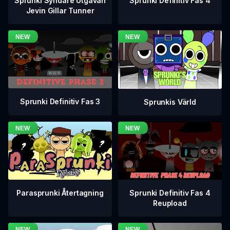
Sprunki Definitiv Fas 4
Sprunki Syndare Utgåvan
Jevin Gillar Tunner
Sprunki Definitiv Fas 3
Sprunkis Värld
Sprunki Definitiv Fas 4
Parasprunki Återtagning
Reupload