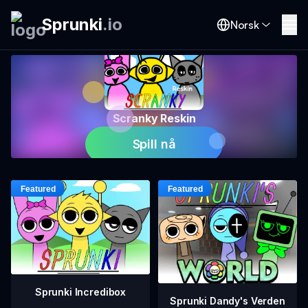
Sprunki
.
io
Norsk
Scranky Reskin
Spill nå
Sprunki Incredibox
Sprunki Dandy's Verden