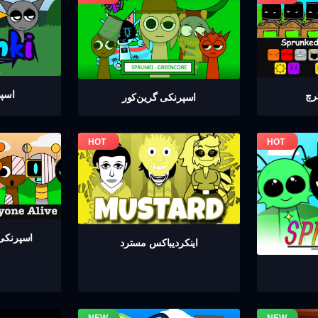
اسپر
رچ
اسپرنکی گرين‌كور
اسپرنکی 
اینکردیباكس مسترد