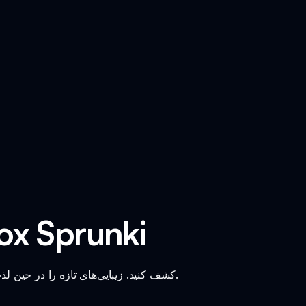
بازی مد unki
تصاویر هیجان‌انگیز Scranky Reskin را در بازی مد Incredibox Sprunki کشف کنید. زیبایی‌های تازه را در حین لذت بردن از گیم‌پلی اصلی تجربه کنید.