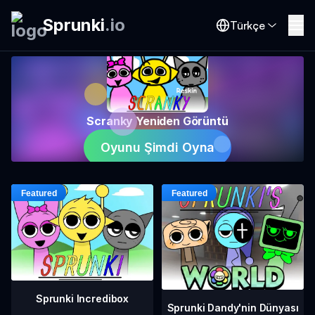
Sprunki
.
io
Türkçe
Scranky Yeniden Görüntü
Oyunu Şimdi Oyna
Sprunki Incredibox
Sprunki Dandy'nin Dünyası