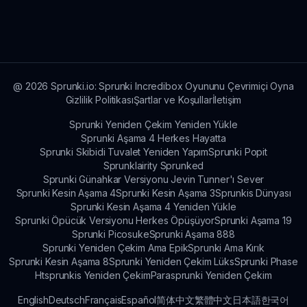
Scranky Reskin Mod, taze görselleri sevilen
oynanış mekaniği ile bir araya getirerek,
oyunculara yeni ve tanıdık bir deneyim sunuyor.
@
2026
Sprunki.io: Sprunki Incredibox Oyununu Çevrimiçi Oyna
Gizlilik Politikası
Şartlar ve Koşullar
İletişim
Sprunki Yeniden Çekim Yeniden Yükle
Sprunki Aşama 4 Herkes Hayatta
Sprunki Skibidi Tuvalet Yeniden Yapım
Sprunki Popit
Sprunklairity Sprunked
Sprunki Günahkar Versiyonu Jevin Tunner'ı Sever
Sprunki Kesin Aşama 4
Sprunki Kesin Aşama 3
Sprunkis Dünyası
Sprunki Kesin Aşama 4 Yeniden Yükle
Sprunki Öpücük Versiyonu Herkes Öpüşüyor
Sprunki Aşama 19
Sprunki Picosuke
Sprunki Aşama 888
Sprunki Yeniden Çekim Ama Epik
Sprunki Ama Kırık
Sprunki Kesin Aşama 8
Sprunki Yeniden Çekim Lüks
Sprunki Phase
Htsprunkis Yeniden Çekim
Parasprunki Yeniden Çekim
English
Deutsch
Français
Español
简体中文
繁體中文
日本語
한국어