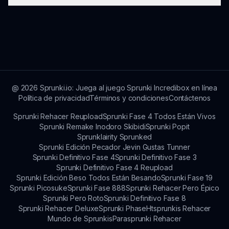
que puedan tener los jugadores.
plataforma. Simplemente desplázate a sprunki.io
y estarás listo para sumergirte en el oscuro
Mantente atento a sprunki.io para cualquier
mundo del juego.
promoción estacional o eventos especiales
relacionados con Sprunki Parasite. El equipo de
desarrollo ocasionalmente organiza eventos
para involucrar a los jugadores con
bonificaciones y desafíos únicos.
@
2026
Sprunki.io: Juega al juego Sprunki Incredibox en línea
Política de privacidad
Términos y condiciones
Contáctenos
Sprunki Rehacer Reupload
Sprunki Fase 4 Todos Están Vivos
Sprunki Remake Inodoro Skibidi
Sprunki Popit
Sprunklairity Sprunked
Sprunki Edición Pecador Jevin Gustas Tunner
Sprunki Definitivo Fase 4
Sprunki Definitivo Fase 3
Sprunki Definitivo Fase 4 Reupload
Sprunki Edición Beso Todos Están Besando
Sprunki Fase 19
Sprunki Picosuke
Sprunki Fase 888
Sprunki Rehacer Pero Épico
Sprunki Pero Roto
Sprunki Definitivo Fase 8
Sprunki Rehacer Deluxe
Sprunki Phase
Htsprunkis Rehacer
Mundo de Sprunkis
Parasprunki Rehacer