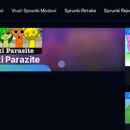
vi
Vrući Sprunki Modovi
Sprunki Retake
Sprunki Rej
i Parazite
unki Parazit sada