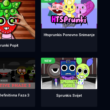
Htsprunkis Ponovno Snimanje
runki Popit
Definitivna Faza 3
Sprunkis Svijet