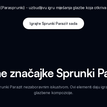
ta (Parasprunki) - uzbudljivu igru miješanja glazbe koja otkr
Igrajte Sprunki Parazit sada
ne značajke Sprunki Pa
runki Parazit nezaboravnim iskustvom. Ovi elementi daju ig
glazbene kompozicije.