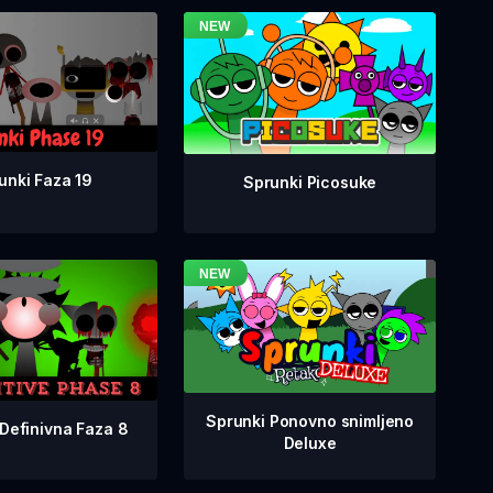
unki Faza 19
Sprunki Picosuke
Sprunki Ponovno snimljeno
Definivna Faza 8
Deluxe