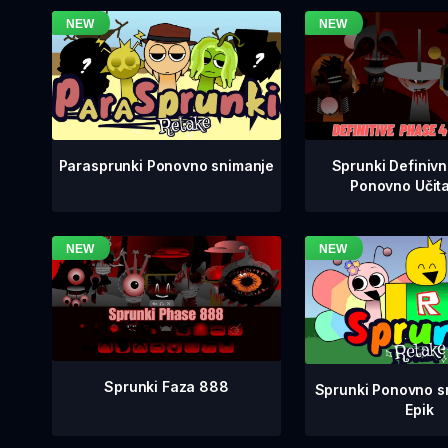
Sprunki Definiv
Parasprunki Ponovno snimanje
Ponovno Učit
Sprunki Faza 888
Sprunki Ponovno sn
Epik