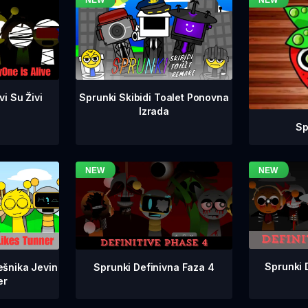
i Su Živi
Sprunki Skibidi Toalet Ponovna
Izrada
Sp
Sprunki 
Sprunki Definivna Faza 4
ešnika Jevin
er