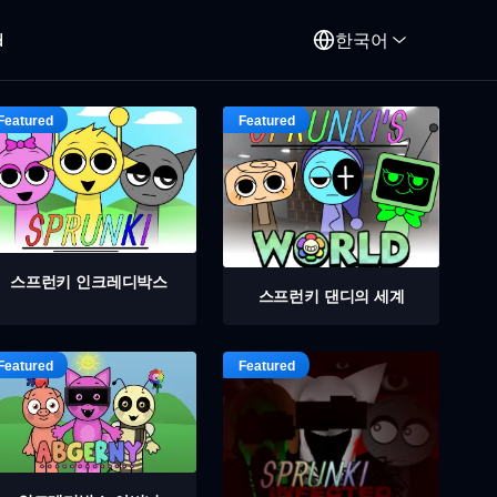
d
한국어
스프런키 인크레디박스
스프런키 댄디의 세계