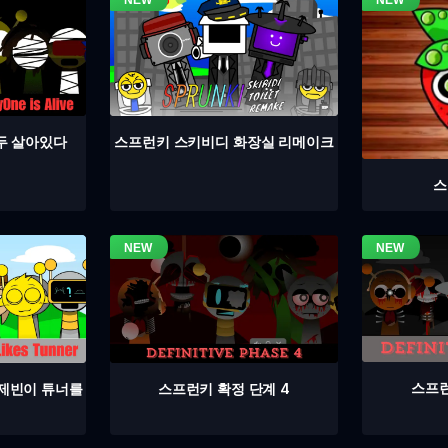
두 살아있다
스프런키 스키비디 화장실 리메이크
스
스프런
스프런키 확정 단계 4
 제빈이 튜너를