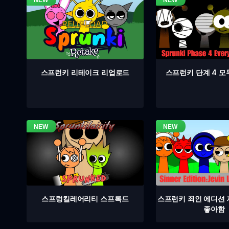
스프런키 단계 4 모
스프런키 리테이크 리업로드
스프렁킬레어리티 스프록드
스프런키 죄인 에디션
좋아함