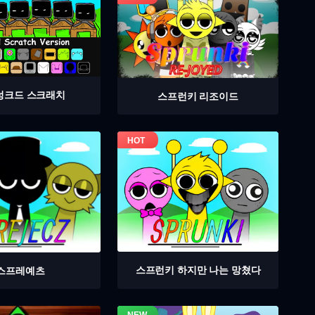
렁크드 스크래치
스프런키 리조이드
스프런키 하지만 나는 망쳤다
스프레예츠