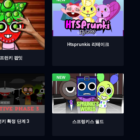
Htsprunkis 리테이크
프런키 팝잇
키 확정 단계 3
스프렁키스 월드