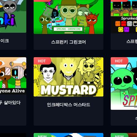
테이크
스프
스프런키 그린코어
두 살아있다
인크레디박스 머스타드