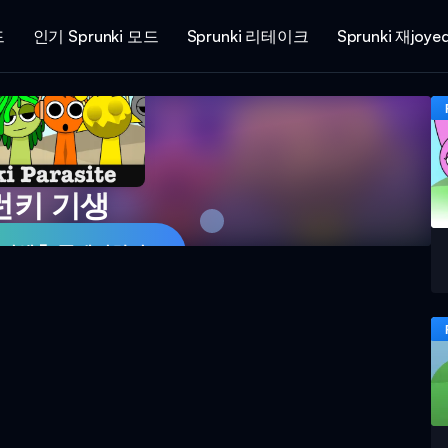
드
인기 Sprunki 모드
Sprunki 리테이크
Sprunki 재joye
런키 기생
ki 기생충 플레이하기