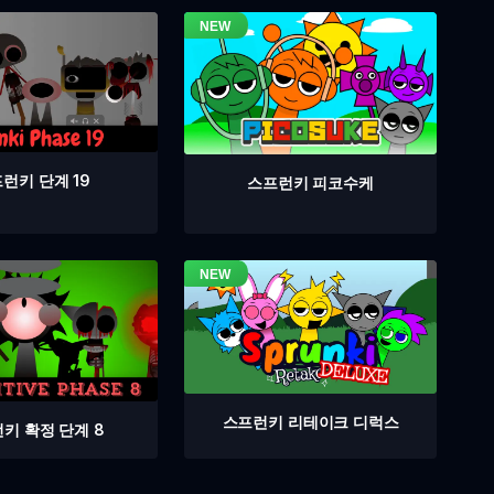
런키 단계 19
스프런키 피코수케
스프런키 리테이크 디럭스
키 확정 단계 8