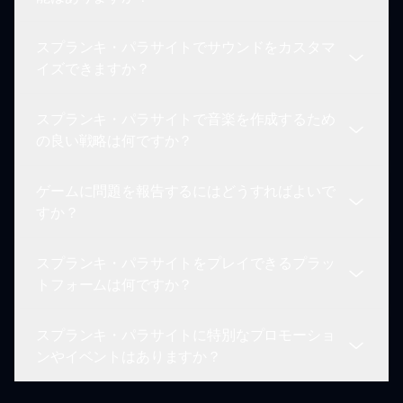
安な音楽を作りつつ、サスペンスのある雰囲気をナ
ソースは、sprunki.ioのウェブサイトをご覧くださ
ビゲートすることを挑戦します。
い。そこで、ガイド、更新情報、スプランキ・パラ
スプランキ・パラサイトでサウンドをカスタマ
サイトに関連する魅力的なコンテンツを見つけるこ
現在、スプランキ・パラサイトはシングルプレイヤ
イズできますか？
とができます。
ーモードとして運営されています。今後のアップデ
ートでコミュニティの相互作用を強化するためのマ
スプランキ・パラサイトで音楽を作成するため
ルチプレイヤー機能が導入される可能性があります
プレイヤーはサウンドを直接カスタマイズできませ
の良い戦略は何ですか？
ので、発表をお待ちください。
んが、スプランキ・パラサイトはユニークな方法で
組み合わせることができる多様な組み込みサウンド
ゲームに問題を報告するにはどうすればよいで
要素を提供しています。
スプランキ・パラサイトでユニークなトラックを作
すか？
成するためには、さまざまなサウンドの組み合わせ
を試し、巧みに重ねることです。全体的な雰囲気に
スプランキ・パラサイトをプレイできるプラッ
注意を払い、互いに補完するサウンドを選んで不気
スプランキ・パラサイトをプレイ中に何らかの問題
トフォームは何ですか？
味なメロディを構築しましょう。
が発生した場合は、sprunki.ioに提供されている連
絡先オプションを通じてサポートチームに連絡して
スプランキ・パラサイトに特別なプロモーショ
ください。彼らはプレイヤーの懸念に対処するため
スプランキ・パラサイトは、任意のプラットフォー
ンやイベントはありますか？
に専念しています。
ムのウェブブラウザを介して直接プレイできます。
単にsprunki.ioにアクセスするだけで、ゲームの暗