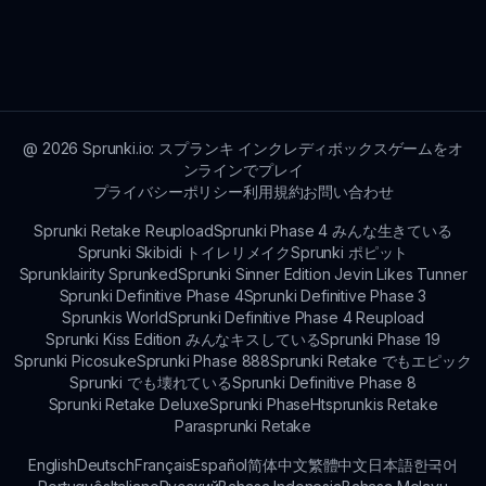
い世界に没入できます。
sprunki.ioで、スプランキ・パラサイトに関連する
季節限定のプロモーションや特別なイベントについ
て目を光らせておいてください。開発チームはプレ
イヤーを引き込むためにユニークなボーナスやチャ
レンジを実施することがあります。
@
2026
Sprunki.io: スプランキ インクレディボックスゲームをオ
ンラインでプレイ
プライバシーポリシー
利用規約
お問い合わせ
Sprunki Retake Reupload
Sprunki Phase 4 みんな生きている
Sprunki Skibidi トイレリメイク
Sprunki ポピット
Sprunklairity Sprunked
Sprunki Sinner Edition Jevin Likes Tunner
Sprunki Definitive Phase 4
Sprunki Definitive Phase 3
Sprunkis World
Sprunki Definitive Phase 4 Reupload
Sprunki Kiss Edition みんなキスしている
Sprunki Phase 19
Sprunki Picosuke
Sprunki Phase 888
Sprunki Retake でもエピック
Sprunki でも壊れている
Sprunki Definitive Phase 8
Sprunki Retake Deluxe
Sprunki Phase
Htsprunkis Retake
Parasprunki Retake
English
Deutsch
Français
Español
简体中文
繁體中文
日本語
한국어