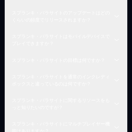
の指導をお勧めします。
スケープを作成するためにデザインされたさまざま
スプランキ・パラサイトのアップデートはどの
なサウンドを特徴としています。これらのユニーク
現在、スプランキ・パラサイト内で自作の作品を共
くらいの頻度でリリースされますか？
なサウンド要素は、層を重ねて不気味な音楽作品を
有するオプションは限られています。しかし、将来
発展させるために最適です。多様性により、プレイ
的なアップデートでユーザーが自分の音楽作品を保
ヤーはカスタムの不気味なトラックを作成できま
スプランキ・パラサイトはモバイルデバイスで
存し、共有できるようになる可能性があります。
ファン制作のモードとして、アップデートの頻度は
す。
プレイできますか？
様々です。しかし、開発チームはゲームプレイ体験
を向上させ、新しい機能を定期的に導入することに
スプランキ・パラサイトの目標は何ですか？
コミットしていますので、sprunki.ioで最新情報を
はい！スプランキ・パラサイトはデスクトップとモ
確認してください。
バイルデバイスの両方に最適化されており、移動中
スプランキ・パラサイトを通常のインクレディ
でもスプランキの暗い世界に没入できます。不気味
スプランキ・パラサイトの主な目標は、サウンド作
ボックスと違っているのは何ですか？
なトラックをどこでも作成しましょう！
成の旅を探求し、ゲーム内の隠された要素を明らか
にすることです。プレイヤーはユニークな音をミッ
スプランキ・パラサイトに関するリソースをも
クスし、不気味なビートを重ね、キャラクターの組
スプランキ・パラサイトは、暗いテーマ、不気味な
っと知りたいのですが？
み合わせを試して、暗い宇宙内のすべての機能を発
ビジュアル、そして不気味なサウンドスケープを導
見することを目指します。
入することで際立っています。通常のインクレディ
スプランキ・パラサイトにマルチプレイヤー機
ボックスとは異なり、このモードはプレイヤーに不
スプランキ・パラサイトについての詳しい情報やリ
能はありますか？