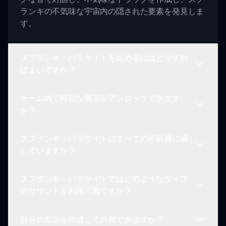
ランキの不気味な宇宙内の隠された要素を発見しま
す。
スプランキ・パラサイトを始めるにはどうすれ
ばよいですか？
ゲーム内で特別な機能をアンロックできます
スプランキ・パラサイト（寄生虫のあるスプラン
か？
キ）を始めるには、単にsprunki.ioのウェブサイト
にアクセスし、ゲームの暗いテーマに合った要素を
スプランキ・パラサイトはすべての年齢層に適
ドラッグアンドドロップして、自分だけの不気味な
はい！スプランキ・パラサイト（寄生虫のあるスプ
していますか？
メロディを構築し始めましょう。
ランキ）は、特定のサウンドの組み合わせを達成す
ることで特別なボーナスや隠された要素をアンロッ
スプランキ・パラサイトではどのようなタイプ
クすることができます。異なる音を組み合わせて新
スプランキ・パラサイト（寄生虫のあるスプラン
のサウンドが利用可能ですか？
しい機能を発見し、ゲームプレイを強化しましょ
キ）は魅力的でスリリングなゲームプレイ体験を提
う。
供しますが、暗いテーマが含まれているため、若い
自分の音楽を作成して共有できますか？
観衆には適さない場合があります。若い子供には親
スプランキ・パラサイトは、暗く不気味なサウンド