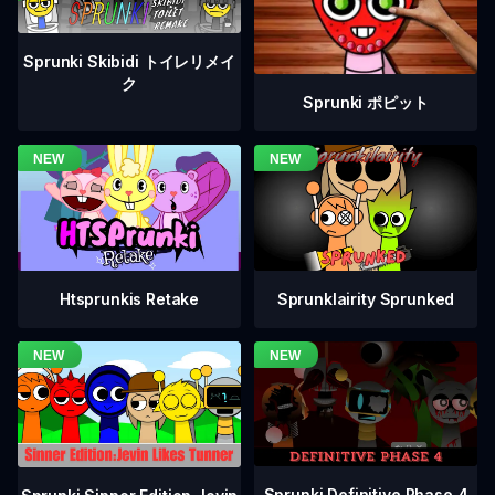
Sprunki Skibidi トイレリメイ
ク
Sprunki ポピット
Htsprunkis Retake
Sprunklairity Sprunked
Sprunki Definitive Phase 4