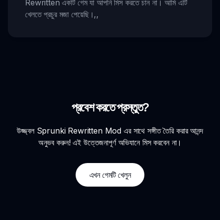
Rewritten একটি গেম যা আপনি মিস করতে চান না। আমি এটি
খেলতে প্রচুর মজা পেয়েছি।
,,
প্রবেশ করতে প্রস্তুত?
উজ্জ্বল Sprunki Rewritten Mod এর সাথে সঙ্গীত তৈরি করার আনন্দ
অনুভব করুন! এই উত্তেজনাপূর্ণ অভিযানে মিস করবেন না।
এখন গেমটি খেলুন