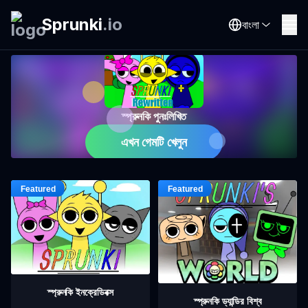
Sprunki
.
io
বাংলা
স্প্রুনকি পুনঃলিখিত
এখন গেমটি খেলুন
স্প্রুনকি ইনক্রেডিবক্স
স্প্রুনকি ড্যান্ডির বিশ্ব