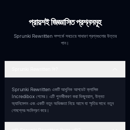
প্রায়শই জিজ্ঞাসিত প্রশ্নসমূহ
Sprunki Rewritten সম্পর্কে সবচেয়ে সাধারণ প্রশ্নগুলোর উত্তর
পান।
Sprunki Rewritten কি?
Sprunki Rewritten একটি আধুনিক আপডেট ক্লাসিক
Incredibox গেমের। এটি পুনর্নবীকরণ করা ভিজ্যুয়াল, উন্নত
অ্যানিমেশন এবং একটি নতুন অভিজ্ঞতা নিয়ে আসে যা স্মৃতির সাথে নতুন
গেমপ্লের সংমিশ্রণ করে।