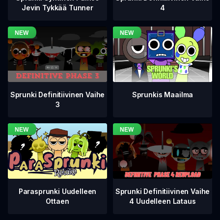
4
Jevin Tykkää Tunner
Sprunki Definitiivinen Vaihe
Sprunkis Maailma
3
Sprunki Definitiivinen Vaihe
Parasprunki Uudelleen
4 Uudelleen Lataus
Ottaen