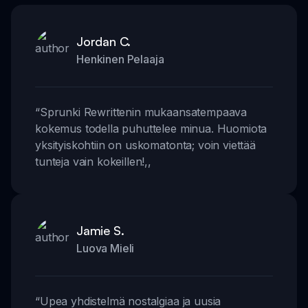
Jordan C.
Henkinen Pelaaja
“
Sprunki Rewrittenin mukaansatempaava
kokemus todella puhuttelee minua. Huomiota
yksityiskohtiin on uskomatonta; voin viettää
tunteja vain kokeillen!
,,
Jamie S.
Luova Mieli
“
Upea yhdistelmä nostalgiaa ja uusia