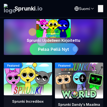
Sprunki
.
io
Suomi
Sprunki Uudelleen Kirjoitettu
Pelaa Peliä Nyt
Sprunki Incredibox
Sprunki Dandy's Maailma