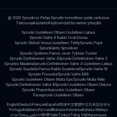
alkuperäisestä Incredibox-kokemuksesta.
@
2026
Sprunki.io: Pelaa Sprunki Incredibox-peliä verkossa
Tietosuojakäytäntö
Käyttöehdot
Ota meihin yhteyttä
Sprunki Uudelleen Ottaen Uudelleen Lataus
Sprunki Vaihe 4 Kaikki Ovat Elossa
Sprunki Skibidi Vessa Uudelleen Tehty
Sprunki Popit
Sprunklairity Sprunked
Sprunki Syntinen Painos Jevin Tykkää Tunner
Sprunki Definitiivinen Vaihe 4
Sprunki Definitiivinen Vaihe 3
Sprunkis Maailma
Sprunki Definitiivinen Vaihe 4 Uudelleen Lataus
Sprunki Suudella Painos Kaikki Suutelevat
Sprunki Vaihe 19
Sprunki Picosuke
Sprunki Vaihe 888
Sprunki Uudelleen Ottaen Mutta Epic
Sprunki Mutta Rikki
Sprunki Definitiivinen Vaihe 8
Sprunki Uudelleen Ottaen Deluxe
Sprunki Phase
Htsprunkis Uudelleen Ottaen
Parasprunki Uudelleen Ottaen
English
Deutsch
Français
Español
简体中文
繁體中文
日本語
한국어
Português
Italiano
Русский
Bahasa Indonesia
Bahasa Melayu
ภาษาไทย
بالعربية
বাংলা
हिन्दी
Polski
Türkçe
Tiếng Việt
Українська