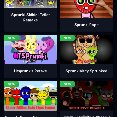
Sprunki Skibidi Toilet
Remake
Sprunki Popit
Htsprunkis Retake
Sprunklairity Sprunked