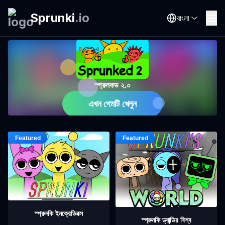
Sprunki
.
io
বাংলা
স্প্রুনকড ২.০
এখন গেমটি খেলুন
স্প্রুনকি ইনক্রেডিবক্স
স্প্রুনকি ড্যান্ডির বিশ্ব