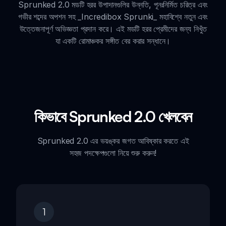
Sprunked 2.0 মডটি হরর উপাদানগুলির উন্নতি, পূনঃনির্মিত চরিত্র এবং
গভীর শব্দের অপশন সহ _Incredibox Sprunki_ মহাবিশ্বে নতুন এবং
উত্তেজনাপূর্ণ অভিজ্ঞতা প্রদান করে। এই মডটি হরর প্রেমীদের জন্য নিখুঁত
যা একটি রোমাঞ্চকর সঙ্গীত বের করার সন্ধানে।
কিভাবে Sprunked 2.0 খেলবেন
Sprunked 2.0 এর ভয়ঙ্কর জগত আবিষ্কার করতে এই
সহজ পদক্ষেপগুলো নিয়ে শুরু করুন!
1