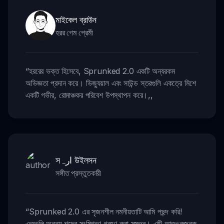
মাইকেল ব্রাউন
হরর গেম প্রেমী
“
হররের ভক্ত হিসেবে, Sprunked 2.0 একটি অন্যরকম
অভিজ্ঞতা প্রদান করে। ভিজ্যুয়াল এবং সাউন্ড স্তরগুলি একত্রে মিশে
একটি গভীর, রোমাঞ্চকর পরিবেশ উপস্থাপন করে।
,,
সارہ উইলসন
সঙ্গীত প্রস্তুতকারী
“
Sprunked 2.0 এর সৃজনশীল নমনীয়তাটি আমি পছন্দ করি!
এতগুলি অনন্য শব্দের সংমিশ্রণ গ্রহণ করা সম্ভব। এটি আতঙ্কজনক