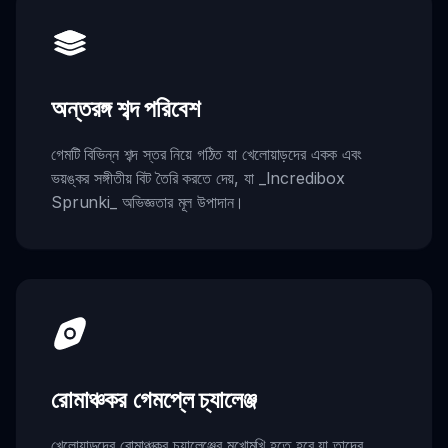
অন্তরঙ্গ শব্দ পরিবেশ
গেমটি বিভিন্ন শব্দ স্তর নিয়ে গঠিত যা খেলোয়াড়দের একক এবং
ভয়ঙ্কর সঙ্গীতীয় বিট তৈরি করতে দেয়, যা _Incredibox
Sprunki_ অভিজ্ঞতার মূল উপাদান।
রোমাঞ্চকর গেমপ্লে চ্যালেঞ্জ
খেলোয়াড়দের রোমাঞ্চকর চ্যালেঞ্জের মুখোমুখি হতে হবে যা তাদের