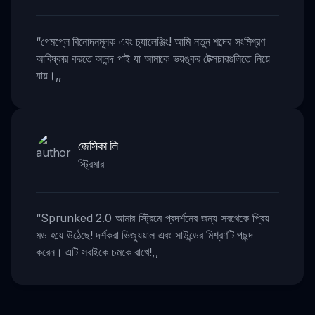
“
গেমপ্লে বিনোদনমূলক এবং চ্যালেঞ্জিং! আমি নতুন শব্দের সংমিশ্রণ
আবিষ্কার করতে আনন্দ পাই যা আমাকে ভয়ঙ্কর টেক্সচারগুলিতে নিয়ে
যায়।
,,
জেসিকা লি
স্ট্রিমার
“
Sprunked 2.0 আমার স্ট্রিমে প্রদর্শনের জন্য সবথেকে প্রিয়
মড হয়ে উঠেছে! দর্শকরা ভিজ্যুয়াল এবং সাউন্ডের মিশ্রণটি পছন্দ
করেন। এটি সবাইকে চমকে রাখে!
,,