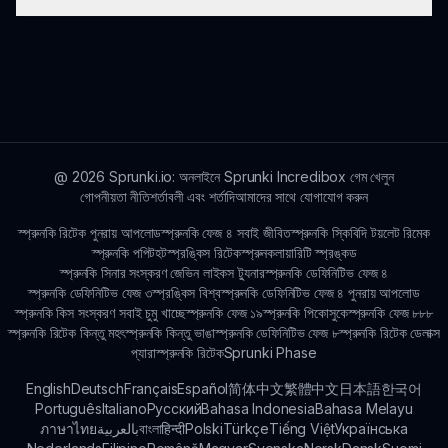
সংযোগের প্রয়োজন। এর ওয়েব-ভিত্তিক প্রকৃতি এবং গেমপ্লের কারণে
অফলাইন খেলার সমর্থন নেই।
গেমপ্লের জন্য চরিত্রগুলোর পারস্পরিক ক্রিয়াকলাপ কেন্দ্রীয়, যা
খেলোয়াড়দের সৃজনশীল উপায়ে একত্রিত হতে দেয় যাতে অনন্য শব্দ তৈরি
করতে পারেন এবং নতুন বৈশিষ্ট্য আনলক করতে পারেন.
@
2026
Sprunki.io: অনলাইনে Sprunki Incredibox গেম খেলুন
গোপনীয়তা নীতি
শর্তাবলী এবং শর্তাদি
আমাদের সাথে যোগাযোগ করুন
স্প্রুনকি রিটেক পুনরায় আপলোড
স্প্রুনকি ফেজ ৪ সবাই জীবিত
স্প্রুনকি স্কিবিদি টয়লেট রিমেক
স্প্রুনকি পপিট
হটস্প্রঙ্কিস রিটেক
স্প্রুনকলায়ারিটি স্প্রঙ্কড
স্প্রুনকি সিনার সংস্করণ জেভিন লাইকস ট্যুনার
স্প্রুনকি ডেফিনিটিভ ফেজ ৪
স্প্রুনকি ডেফিনিটিভ ফেজ ৩
স্প্রঙ্কিস বিশ্ব
স্প্রুনকি ডেফিনিটিভ ফেজ ৪ পুনরায় আপলোড
স্প্রুনকি কিস সংস্করণ সবাই চুমু খাচ্ছে
স্প্রুনকি ফেজ ১৯
স্প্রুনকি পিকোসুকে
স্প্রুনকি ফেজ ৮৮৮
স্প্রুনকি রিটেক কিন্তু মহৎ
স্প্রুনকি কিন্তু ভাঙা
স্প্রুনকি ডেফিনিটিভ ফেজ ৮
স্প্রুনকি রিটেক ডেলাক্স
প্যারাস্প্রুনকি রিটেক
Sprunki Phase
English
Deutsch
Français
Español
简体中文
繁體中文
日本語
한국어
Português
Italiano
Русский
Bahasa Indonesia
Bahasa Melayu
ภาษาไทย
بالعربية
বাংলা
हिन्दी
Polski
Türkçe
Tiếng Việt
Українська