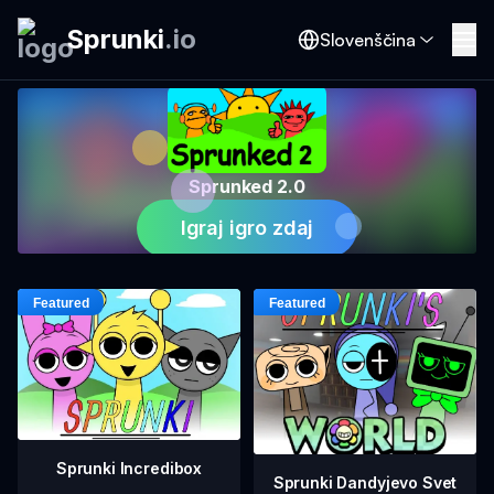
Sprunki
.
io
Slovenščina
Sprunked 2.0
Igraj igro zdaj
Sprunki Incredibox
Sprunki Dandyjevo Svet