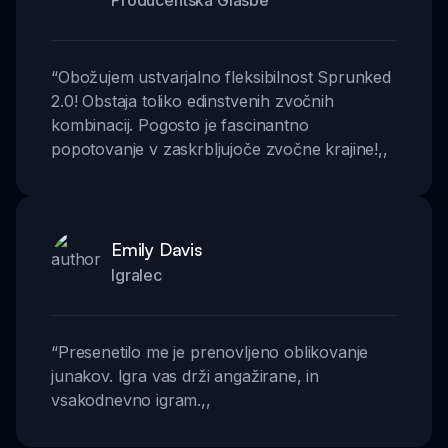
Producentska Glasbe
“
Obožujem ustvarjalno fleksibilnost Sprunked
2.0! Obstaja toliko edinstvenih zvočnih
kombinacij. Pogosto je fascinantno
popotovanje v zaskrbljujoče zvočne krajine!
,,
Emily Davis
Igralec
“
Presenetilo me je prenovljeno oblikovanje
junakov. Igra vas drži angažirane, in
vsakodnevno igram.
,,