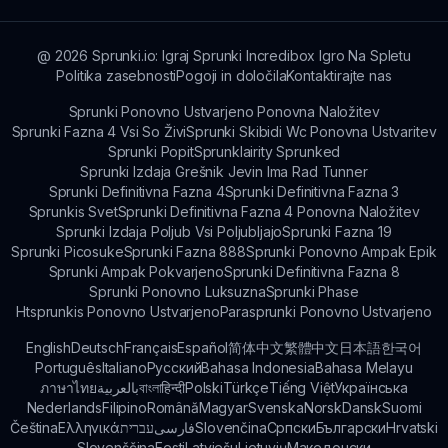
zvoke in odklenijo nove funkcije.
@
2026
Sprunki.io: Igraj Sprunki Incredibox Igro Na Spletu
Politika zasebnosti
Pogoji in določila
Kontaktirajte nas
Sprunki Ponovno Ustvarjeno Ponovna Naložitev
Sprunki Fazna 4 Vsi So Živi
Sprunki Skibidi Wc Ponovna Ustvaritev
Sprunki Popit
Sprunklairity Sprunked
Sprunki Izdaja Grešnik Jevin Ima Rad Tunner
Sprunki Definitivna Fazna 4
Sprunki Definitivna Fazna 3
Sprunkis Svet
Sprunki Definitivna Fazna 4 Ponovna Naložitev
Sprunki Izdaja Poljub Vsi Poljubljajo
Sprunki Fazna 19
Sprunki Picosuke
Sprunki Fazna 888
Sprunki Ponovno Ampak Epik
Sprunki Ampak Pokvarjeno
Sprunki Definitivna Fazna 8
Sprunki Ponovno Luksuzna
Sprunki Phase
Htsprunkis Ponovno Ustvarjeno
Parasprunki Ponovno Ustvarjeno
English
Deutsch
Français
Español
简体中文
繁體中文
日本語
한국어
Português
Italiano
Русский
Bahasa Indonesia
Bahasa Melayu
ภาษาไทย
بالعربية
বাংলা
हिन्दी
Polski
Türkçe
Tiếng Việt
Українська
Nederlands
Filipino
Română
Magyar
Svenska
Norsk
Dansk
Suomi
Čeština
Ελληνικά
עברית
فارسی
Slovenčina
Српски
Български
Hrvatski
Slovenščina
Eesti
Latviešu
Lietuvių
Македонски