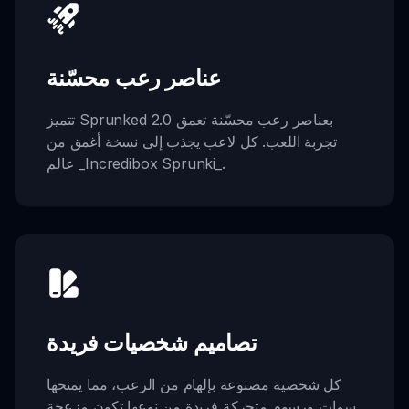
عناصر رعب محسّنة
تتميز Sprunked 2.0 بعناصر رعب محسّنة تعمق
تجربة اللعب. كل لاعب يجذب إلى نسخة أغمق من
عالم _Incredibox Sprunki_.
تصاميم شخصيات فريدة
كل شخصية مصنوعة بإلهام من الرعب، مما يمنحها
سمات ورسوم متحركة فريدة من نوعها تكون مزعجة