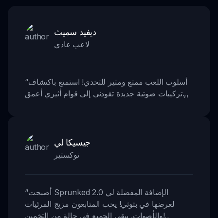
ديفيد سميث
لاعب عادي
أسلوب اللعب ممتع ومثير للتحدي! استمتع باكتشاف
“
,,
تركيبات صوتية جديدة تقودني إلى قوام أثيري أعمق.
جيسيكا لي
توكستير
أصبحت Sprunked 2.0 الإضافة المفضلة لي
“
لعرضها في بثوثي! يحب المتابعون مزيج المرئيات
,,
والأصوات. يبقي الجميع في حالة من التخمين!