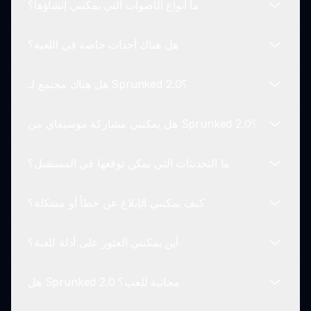
ما أنواع الأصوات التي يمكنني إنشاؤها؟
جديدة لتعزيز تجربة اللعب.
تقدم Sprunked 2.0 جو رعب أعمق، وخيارات صوت
فريدة، وتصميمات شخصيات معدّلة مقارنة بتجربة
هل هناك أحداث خاصة في اللعبة؟
Incredibox الأصلية.
يمكن للاعبين إنشاء مجموعة من الأصوات، من الألحان
المرعبة إلى الإيقاعات العجيبة، باستخدام مجموعة متنوعة
هل هناك مجتمع لـ Sprunked 2.0؟
من الشخصيات المتاحة في Sprunked 2.0.
أحيانًا، تستضيف Sprunked 2.0 أحداث خاصة وتحديات
يمكن للاعبين المشاركة فيها لكسب المكافآت
هل يمكنني مشاركة موسيقاي من Sprunked 2.0؟
واستكشاف أوضاع لعب جديدة.
نعم! هناك مجتمعات إلكترونية حيث يشارك اللاعبون
إبداعاتهم، ويتبادلون الأفكار، ويناقشون استراتيجيات اللعب
ما التحديثات التي يمكن توقعها في المستقبل؟
لسلسلة Sprunked.
غالبًا ما يشارك اللاعبون مقاطع الموسيقى التي أنشأوها
في Sprunked 2.0 على منصات التواصل الاجتماعي
كيف يمكنني الإبلاغ عن خطأ أو مشكلة؟
لعرض إبداعهم وأسلوبهم.
من المحتمل أن تتضمن التحديثات المستقبلية شخصيات
جديدة، وأصوات، وربما حتى أجواء جديدة للاستكشاف، مما
أين يمكنني العثور على أدلة للعبة؟
يضمن بقاء اللاعبين مشغولين ومسلين.
يمكن للاعبين الإبلاغ عن الأخطاء أو المشاكل التي
يواجهونها أثناء اللعب من خلال قسم التعليقات على
هل Sprunked 2.0 مجانية للعب؟
sprunki.io، مما يضمن تجربة لعب سلسة للجميع.
يمكن العثور على الأدلة والدروس لمنصة Sprunked 2.0
في العديد من المنتديات المجتمعية حيث يشارك اللاعبون