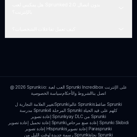
هل يمكنني لعب Sprunked 2.0 بدون اتصال
نصائح وحيل لتعظيم تجربة اللعب.
نعم! تعتبر Sprunked 2.0 مجانية تمامًا للعب، مما يجعلها
بالإنترنت؟
متاحة للجميع الذين يبحثون عن تجربة رعب مثيرة.
كيف تعمل تفاعلات الشخصيات؟
باعتبارها لعبة على الإنترنت، تتطلب Sprunked 2.0
اتصال بالإنترنت. لا يدعم اللعب بدون اتصال بسبب
طبيعتها المعتمدة على الويب وآلية اللعب.
تعتبر تفاعلات الشخصيات مركزية في أسلوب اللعب، مما
يسمح للاعبين بدمجها بطرق إبداعية لإنتاج أصوات فريدة
وفتح ميزات جديدة.
Sprunki.io: العب لعبة Sprunki Incredibox على الإنترنت
2026
@
اتصل بنا
الشروط والأحكام
سياسة الخصوصية
ضاغط Sprunki
عالم Sprunkis
تغيير العلامة التجارية لSprunki
المرحلة 4 Sprunki كلهم على قيد الحياة
مدرسة Sprunki
إعادة تصوير Sprunkyay DLC من Sprunki
إعادة صنع مرحاض Sprunki Skibidi
إعادة تحميل إعادة تصوير Sprunki
إعادة تصوير Parasprunki
إعادة تصوير Htsprunkis
نجاة Sprunki
رسمة جديدة لوقت الليل من Sprunki