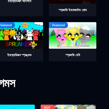
ইনক্রেডিবক্স আবগার্নি
স্প্রুনকি ইনফেকটেড মোড
ইনক্রেডিবক্স স্প্রঙ্কড
স্প্রুনকি বেবি
গেমস