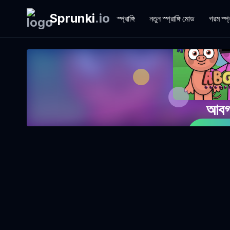
Sprunki
.
io
স্প্রাঙ্গি
নতুন স্প্রাঙ্গি মোড
গরম স্প্
আবগার্
এখন খে