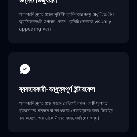
উন্নত ভিজ্যুয়াল
অ্যাবজার্নি স্ক্র্যাচ মডের সুনির্দিষ্ট নান্দনিকতার জন্য अद्वিতीय
অ্যানিমেশনগুলি উপভোগ করুন, প্রতিটি সেশনকে visually
appealing করে।
ব্যবহারকারী-বন্ধুত্বপূর্ণ ইন্টারফেস
অ্যাবজার্নি স্ক্র্যাচ মডে সহজে নেভিগেট করুন একটি স্বজ্ঞাত
ইন্টারফেসের মাধ্যমে যা সব ধরনের খেলোয়াড়দের জন্য ডিজাইন
করা হয়েছে, শুরু থেকে উন্নত ব্যবহারকারীদের জন্য।