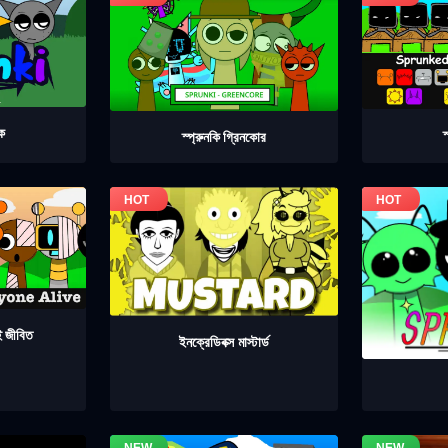
েক
স
স্প্রুনকি গ্রিনকোর
াই জীবিত
ইনক্রেডিবক্স মাস্টার্ড