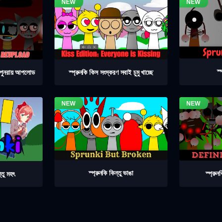
স্
৪ পুনরায় আপলোড
স্প্রুনকি কিস সংস্করণ সবাই চুমু খাচ্ছে
স্প্রুনকি কিন্তু ভাঙা
স্প্রু
্তু মহৎ