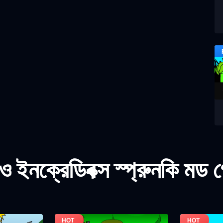
 ইনক্রেডিবক্স স্প্রুনকি মড 