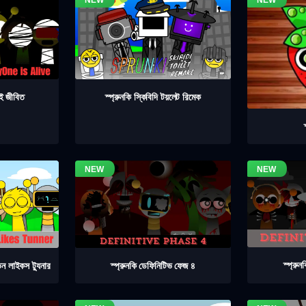
াই জীবিত
স্প্রুনকি স্কিবিদি টয়লেট রিমেক
স্প্রু
স্প্রুনকি ডেফিনিটিভ ফেজ ৪
িন লাইকস ট্যুনার