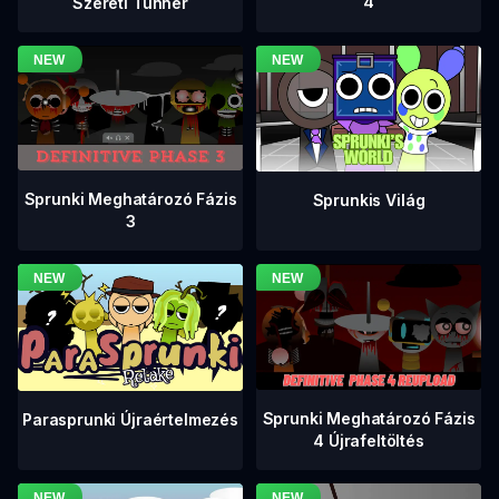
4
Szereti Tunner
Sprunki Meghatározó Fázis
Sprunkis Világ
3
Sprunki Meghatározó Fázis
Parasprunki Újraértelmezés
4 Újrafeltöltés