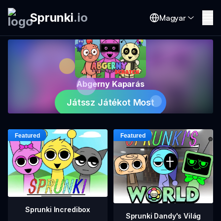
Sprunki
.
io
Magyar
Abgerny Kaparás
Játssz Játékot Most
Sprunki Incredibox
Sprunki Dandy's Világ