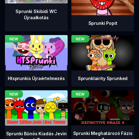
Sprunki Skibidi WC
Újraalkotás
Sprunki Popit
Htsprunkis Újraértelmezés
Sprunklairity Sprunked
Sprunki Meghatározó Fázis
Sprunki Bűnös Kiadás Jevin