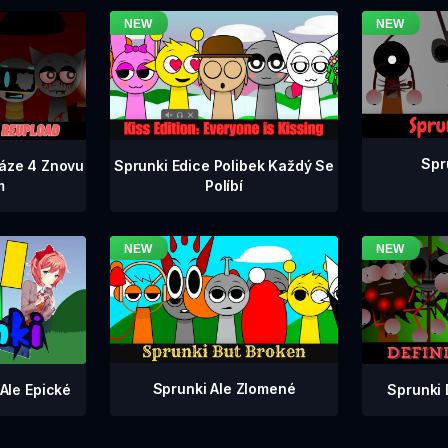
Spr
Fáze 4 Znovu
Sprunki Edice Polibek Každý Se
m
Políbí
Sprunki Ale Zlomené
Sprunki 
Ale Epické