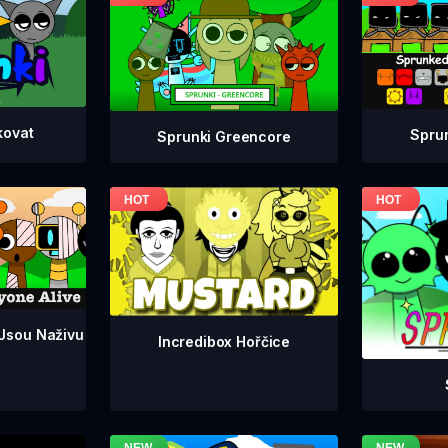
kovat
Spru
Sprunki Greencore
 Jsou Naživu
Incredibox Hořčice