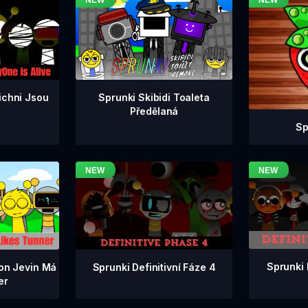
ichni Jsou
Sprunki Skibidi Toaleta
Předělaná
Sp
Sprunki 
Sprunki Definitivní Fáze 4
ion Jevin Má
er