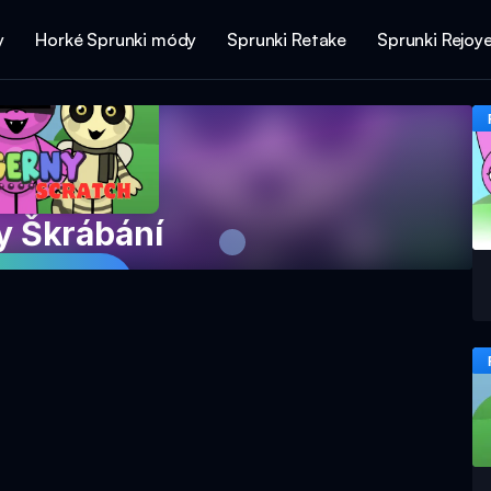
y
Horké Sprunki módy
Sprunki Retake
Sprunki Rejoy
y Škrábání
e hru nyní