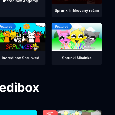
Incredibox Abgerny
Sprunki Infikovaný režim
Incredibox Sprunked
Sprunki Miminka
redibox