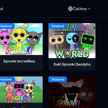
ed
Čeština
Sprunki Incredibox
Svět Sprunki Dandyho