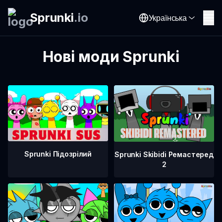
Sprunki
.
io
Українська
Нові моди Sprunki
Sprunki Підозрілий
Sprunki Skibidi Ремастеред
2