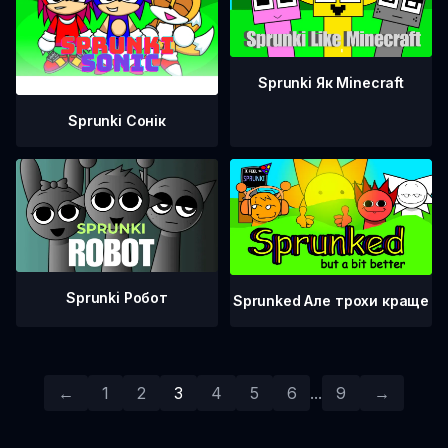
Sprunki Як Minecraft
Sprunki Сонік
Sprunki Робот
Sprunked Але трохи краще
←
1
2
3
4
5
6
...
9
→