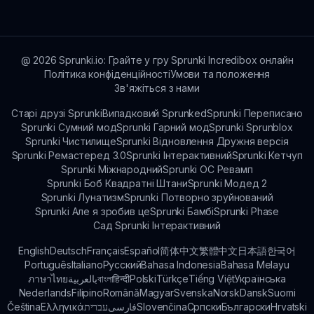
@
2026
Sprunki.io: Грайте у гру Sprunki Incredibox онлайн
Політика конфіденційності
Умови та положення
Зв'яжіться з нами
Старі друзі Sprunki
Випадковий Sprunked
Sprunki Переписано
Sprunki Сумний мод
Sprunki Гарний мод
Sprunki Sprunblox
Sprunki Чистилище
Sprunki Відновлення Дружня версія
Sprunki Ремастеред 3.0
Sprunki Інтерактивний
Sprunki Кетчуп
Sprunki Міжнародний
Sprunki OC Ревамп
Sprunki Боб Квадратні Штани
Sprunki Модед 2
Sprunki Лунатизм
Sprunki Потворно зруйнований
Sprunki Але я зробив це
Sprunki Бамбі
Sprunki Phase
Сад Sprunki Інтерактивний
English
Deutsch
Français
Español
简体中文
繁體中文
日本語
한국어
Português
Italiano
Русский
Bahasa Indonesia
Bahasa Melayu
ภาษาไทย
بالعربية
বাংলা
हिन्दी
Polski
Türkçe
Tiếng Việt
Українська
Nederlands
Filipino
Română
Magyar
Svenska
Norsk
Dansk
Suomi
Čeština
Ελληνικά
עברית
فارسی
Slovenčina
Српски
Български
Hrvatski