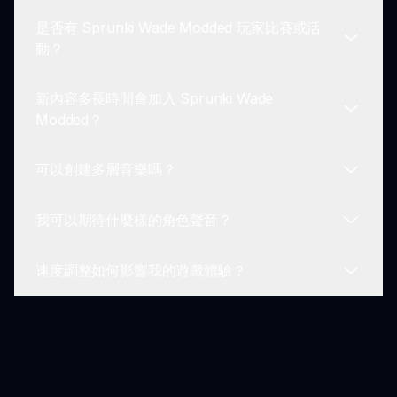
體驗的反饋和改進建議。
是否有 Sprunki Wade Modded 玩家比賽或活
是的，遊戲包括一個教程模式，引導新玩家了解
動？
Sprunki Wade Modded 中的基本玩法和音樂創作。
新內容多長時間會加入 Sprunki Wade
社區內偶爾會舉辦比賽和活動，鼓勵玩家分享其創作
Modded？
並爭取認可。
可以創建多層音樂嗎？
開發者致力於定期提供新內容和更新，以保持玩家的
參與和興奮。
我可以期待什麼樣的角色聲音？
可以，Sprunki Wade Modded 允許墊層聲音，讓玩
家打造複雜的音樂作品，包含多種元素。
速度調整如何影響我的遊戲體驗？
在 Sprunki Wade Modded 中，玩家可以體驗各種
角色聲音，變化廣泛，增強音樂創作的多樣性。
速度調整在 Sprunki Wade Modded 中起著至關重
要的作用，顯著改變您創作的音樂情緒和類型，為每
次遊玩提供獨特的情感體驗。