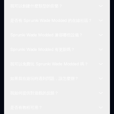
玩家。
我可以創建什麼類型的音樂？
您可以通過選擇角色，將其拖入插槽，調整速度來開
始創作您獨特的音樂曲目。
是否有 Sprunki Wade Modded 的在線社區？
在 Sprunki Wade Modded 中，您可以創造各種音
樂風格，從輕快的曲目到緩慢的情感旋律，根據您的
Sprunki Wade Modded 兼容哪些設備？
喜好而定。
是的，社區裡有眾多在線社區，玩家們分享其作品和
改進體驗的技巧。
Sprunki Wade Modded 有更新嗎？
Sprunki Wade Modded 可以在各種具有互聯網連接
的設備上遊玩，確保玩家隨時隨地都能創作音樂。
我可以免費玩 Sprunki Wade Modded 嗎？
有的，Sprunki Wade Modded 的團隊經常發布更新
以改善遊戲體驗並引入新特性。
如果我在遊玩時遇到問題，該怎麼辦？
是的，Sprunki Wade Modded 免費提供，讓您在沒
有任何初始費用的情況下享受參與。
我如何提供對遊戲的反饋？
如果您在玩 Sprunki Wade Modded 時遇到任何問
題，可以參考網站上的支持部分以獲得常見問題和故
是否有教程可用？
障排除提示。
玩家可以通過 Sprunki 網站上的通訊渠道提供對其