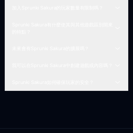
互動，考驗玩家的解決問題能力。
加入Sprunki Sakura的玩家數量有限制嗎？
Sprunki Sakura會定期引入新角色，每次更新都會
帶來新敘述和遊戲機會。
Sprunki Sakura有什麼使其與其他遊戲區別開來
不，Sprunki Sakura旨在容納大量玩家同時在線，
的特點？
提供熱鬧的在線體驗。
未來會有Sprunki Sakura的擴展嗎？
Sprunki Sakura因其豐富的視覺設計、錯綜複雜的
故事情節和活躍的社區參與而脫穎而出，使其成為獨
我可以在Sprunki Sakura中創建遊戲或內容嗎？
特的遊戲體驗。
是的，開發團隊有計劃推出未來的擴展，引入新地
區、故事和遊戲機制，以保持遊戲的新鮮感。
Sprunki Sakura如何確保玩家的安全？
目前，Sprunki Sakura專注於單一的冒險體驗，但
玩家的反饋可能會影響未來與內容創作相關的功能。
Sprunki Sakura優先考慮玩家安全，通過管理工具
允許玩家舉報不當行為，維護尊重的社區。