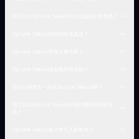
Sprunki Sakura可以在多個平台上遊玩，包括網頁
瀏覽器、移動設備和專用遊戲主機。
我可以在Sprunki Sakura中自定義我的角色嗎？
對於有關Sprunki Sakura的詢問或支持，玩家可以
通過sprunki.io上的聯絡表單進行快速求助。
Sprunki Sakura的目標受眾是誰？
是的！Sprunki Sakura允許玩家通過各種皮膚、服
裝和可以在遊戲中解鎖的配件來個性化他們的角色。
Sprunki Sakura有單人模式嗎？
Sprunki Sakura是為所有年齡的玩家設計的，適合
喜愛冒險和探索充滿吸引力的遊戲世界的人。
Sprunki Sakura多頻繁舉辦活動？
是的，Sprunki Sakura提供單人模式，允許玩家按
自己的步伐享受故事並完成任務。
我可以和朋友一起玩Sprunki Sakura嗎？
Sprunki Sakura定期舉辦遊戲內活動，吸引社區並
為參與者提供令人興奮的獎勵。
我可以在Sprunki Sakura中期待哪些類型的謎
當然可以！Sprunki Sakura包括多玩家功能，使玩
題？
家能在冒險中與朋友組隊，享受更社交的體驗。
Sprunki Sakura多久會引入新角色？
Sprunki Sakura包含多種謎題，從邏輯挑戰到環境