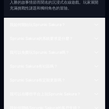
入勝的故事情節而聞名的沉浸式在線遊戲。玩家展開
充滿挑戰性謎題和獨特角色的冒險。
我如何開始玩Sprunki Sakura？
Sprunki Sakura的系統要求是什麼？
要開始玩Sprunki Sakura，請訪問sprunki.io並創建
您的個人資料。遵循遊戲內的教程以熟悉遊戲機制。
我可以免費玩Sprunki Sakura嗎？
Sprunki Sakura可以在大多數設備上遊玩，但為了
獲得最佳體驗，確保您的系統滿足高圖形和處理標
Sprunki Sakura有社區嗎？
準。
是的，Sprunki Sakura提供免費遊玩模式，讓玩家
可以享受冒險而無需任何初始費用。
Sprunki Sakura有定期更新嗎？
絕對！Sprunki Sakura在論壇和社交媒體上擁有活
躍的在線社區，玩家在那裡分享提示、策略和經歷。
我可以在哪些平台上玩Sprunki Sakura？
是的，Sprunki Sakura的開發者經常發布更新，引
入新的內容、特性和基於玩家反饋的改進。
我如何聯絡Sprunki Sakura的客戶支持？