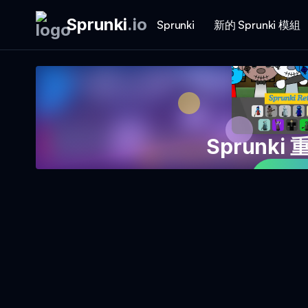
Sprunki
.
io
Sprunki
新的 Sprunki 模組
Sprunk
立即