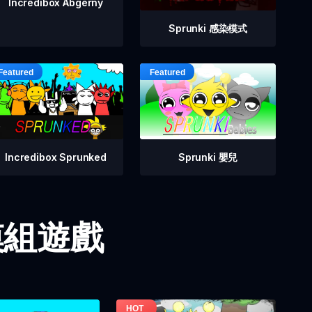
Incredibox Abgerny
Sprunki 感染模式
Incredibox Sprunked
Sprunki 嬰兒
i 模組遊戲