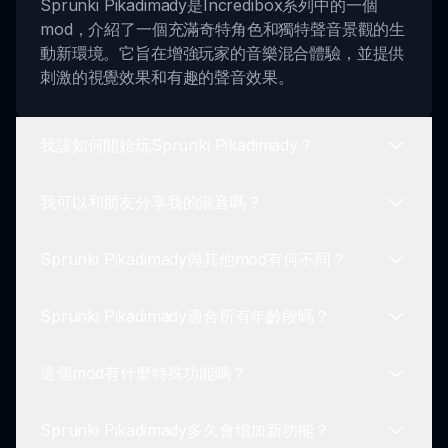
Sprunki Pikadimady是Incredibox系列中的一個
mod，介紹了一個充滿奇特角色和獨特聲音景觀的生
動新環境。它旨在增強玩家的音樂混合體驗，並提供
刺激的視覺效果和有趣的聲音效果。
我該如何開始玩Sprunki Pikadimady？
我可以和朋友分享我的混音嗎？
要開始玩Sprunki Pikadimady，只需從新角色中選
擇，使用拖放功能在舞台上混合聲音，並在遊戲過程
Sprunki Pikadimady與其他mod有何不同？
中發現特殊聲音組合來解鎖獎勵。
是的！Sprunki Pikadimady鼓勵玩家與朋友和在線
社群分享他們獨特的音樂曲目，因此你可以展示自己
Sprunki Pikadimady適合所有年齡段嗎？
的創意，並從其他人那裡獲得靈感。
Sprunki Pikadimady以其多彩的視覺效果、引人入
勝的角色設計脫穎而出，並增加了動態聲音景觀，提
這個mod有什麼特殊功能嗎？
供無盡的音樂可能性，同時保持忠於Incredibox的遊
當然適合！Sprunki Pikadimady旨在服務所有年齡
戲玩法。
段的玩家。其互動式遊戲方式和引人入勝的特性使得
Sprunki Pikadimady多久會增加新功能？
兒童和成人都能將其視為一個有趣的創意渠道。
是的！Sprunki Pikadimady包括可解鎖的獎勵、特