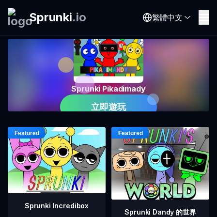
Sprunki
.
io
繁體中文
Sprunki Pikadimady
立即遊玩
Sprunki Incredibox
Sprunki Dandy 的世界