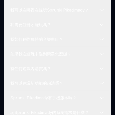
殊聲音組合和獨特動畫，增強遊戲體驗，也讓創意表
我可以在哪裡在線玩Sprunki Pikadimady？
達成為可能。
儘管內容可能有所變化，但定期更新通常會包括新功
能、角色設計和聲音組合，以保持遊戲的新鮮感和興
我需要註冊才能玩嗎？
奮感。
你可以直接在sprunki.io上玩Sprunki Pikadimady，
確保訪問這個mod所提供的所有樂趣和創意。
我如何創作獨特的音樂曲目？
不需要，玩Sprunki Pikadimady不需要註冊。你可
以立即享受這個樂趣，不需要任何登錄步驟！
如果我在遊玩中遇到問題怎麼辦？
要創作獨特的音樂曲目，試著混合不同的角色和聲音
組合，並隨著進展解鎖獎勵動畫和效果。讓你的創意
有任何遊戲內購買嗎？
指引你！
如果你在玩Sprunki Pikadimady時遇到任何問題，
可以查看sprunki.io上的支持部分，獲得故障排除提
我可以建議新功能的想法嗎？
示和解決挑戰的指導。
Sprunki Pikadimady是完全免費的遊戲，沒有任何
遊戲內購買要求，讓你可以訪問所有功能。
Sprunki Pikadimady有手機版本嗎？
是的！Sprunki Pikadimady的開發者歡迎玩家的反
饋和建議。你可以通過sprunki.io上的社群論壇或意
玩Sprunki Pikadimady的系統需求是什麼？
見反饋部分分享你的想法。