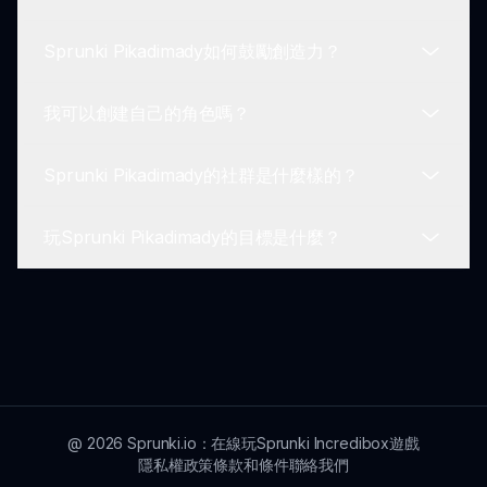
目前，Sprunki Pikadimady已優化為網頁遊玩，不
過你可以通過瀏覽器訪問sprunki.io，在行動設備上
Sprunki Pikadimady如何鼓勵創造力？
享受這個體驗。
Sprunki Pikadimady是基於網頁的，因此只需一個
更新的瀏覽器和互聯網連接，即可開始享受這個遊
我可以創建自己的角色嗎？
戲。沒有重型系統需求。
通過允許用戶混合聲音、創作音樂曲目並分享，
Sprunki Pikadimady促進了一個創意環境，玩家可
Sprunki Pikadimady的社群是什麼樣的？
以在這裡以音樂形式表達自己，並實驗他們獨特的風
目前，Sprunki Pikadimady不支持創建自訂角色。
格。
不過，遊戲中提供了許多獨特的角色，以增強你的混
玩Sprunki Pikadimady的目標是什麼？
合體驗。
Sprunki Pikadimady社群充滿活力和包容性，許多
玩家積極分享他們的混音，並通過音樂體驗和創造力
支持彼此！
主要目標是享受樂趣，同時通過聲音混合表達創意。
玩家可以旨在解鎖獎勵，創作音樂曲目與朋友和在線
社群分享。
@
2026
Sprunki.io：在線玩Sprunki Incredibox遊戲
隱私權政策
條款和條件
聯絡我們