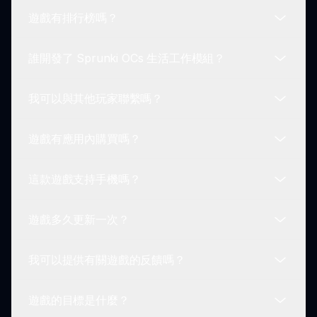
後點擊你想使用的角色。每個角色都為你的音樂帶來
遊戲有排行榜嗎？
獨特的聲音和風格！
你可以創建靈感來自不同職業的聲音！從廚師靈感的
節拍到辦公聲音，角色在混合時提供引人入勝的音頻
誰開發了 Sprunki OCs 生活工作模組？
體驗。
目前沒有排行榜；然而，遊戲重點在於創造力和樂
趣，而非競爭。享受創作音樂並與朋友分享吧！
我可以與其他玩家聯繫嗎？
Sprunki OCs 生活工作模組由 Sprunki 創意團隊開
發，致力於提供有趣且引人入勝的音樂體驗，推動創
遊戲有應用內購買嗎？
造力。
可以！與 Sprunki 社區中的其他玩家聯繫，分享作
品、技巧等。與他人互動增強了遊戲中的樂趣和發
這款遊戲支持手機嗎？
現。
無需應用內購買即可享受 Sprunki OCs 生活工作模
組。該遊戲完全免費遊玩，沒有隱藏費用。
遊戲多久更新一次？
目前，Sprunki OCs 生活工作模組設計為網頁遊
玩。但是，通過瀏覽器在移動設備上訪問是可能的，
我可以提供有關遊戲的反饋嗎？
便於攜帶的體驗。
Sprunki OCs 生活工作模組會根據玩家反饋和點子
定期更新，確保持續的改善和社區內容的樂趣。
遊戲的目標是什麼？
當然可以！開發人員歡迎玩家的反饋和建議。與社區