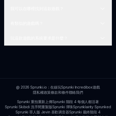
互動有助於塑造 Sprunki OCs 生活工作模組的未來
我可以在哪裡找到這款遊戲？
更新。
Sprunki OCs 生活工作模組的目標是創作充滿幽默
的音樂，同時享受角色的引人入勝行為。這都是關於
有類似的遊戲嗎？
樂趣和創造力！
你可以在 sprunki.io 的官方網站上找到 Sprunki
OCs 生活工作模組。探索搞笑角色並開始創作音樂
玩這款遊戲的系統要求是什麼？
吧！
如果你喜歡 Sprunki OCs 生活工作模組，可以考慮
查看 sprunki.io 上的其他有趣遊戲，這些遊戲也專注
於引人入勝的遊玩和幽默。
由於遊戲在線遊玩，您只需具有穩定互聯網連接的兼
容設備和網絡瀏覽器，即可享受 Sprunki OCs 生活
工作模組的完整體驗。
@
2026
Sprunki.io：在線玩Sprunki Incredibox遊戲
隱私權政策
條款和條件
聯絡我們
Sprunki 重拍重新上傳
Sprunki 階段 4 每個人都活著
Sprunki Skibidi 洗手間重製版
Sprunki 彈珠
Sprunklairity Sprunked
Sprunki 罪人版 Jevin 喜歡调音器
Sprunki 最終階段 4