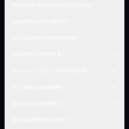
我該如何玩 Sprunki OCs 生活工作模組？
這款遊戲適合所有年齡層嗎？
要玩，選擇你喜歡的 OC，將它們拖放創作音樂，並
享受獨特的動畫和聲音。實驗是釋放遊戲所有功能的
我可以在遊戲中保存我的創作嗎？
關鍵。
絕對可以！Sprunki OCs 生活工作模組設計為家庭
友好，適合所有年齡層玩家娛樂。它結合了有趣的遊
這款遊戲有什麼獨特之處？
戲玩法和幽默元素，普遍受人喜愛。
可以！在創作你的音樂曲目後，你可以保存它們並與
朋友分享。此功能增強了遊戲的社區層面，使玩家能
Sprunki OCs 生活工作模組有更新嗎？
夠交換獨特的創作。
幽默、音樂創作和引人入勝的角色的結合使 Sprunki
OCs 生活工作模組與眾不同。玩家可以創作有趣的混
我可以離線玩這款遊戲嗎？
合並享受搞笑的互動，讓這是一個獨一無二的體驗。
是的！遊戲會定期更新，增加新角色、聲音和功能，
確保持續的樂趣和可重玩性。請隨時關注社區以獲取
我該如何在遊戲中選擇 OC？
最新內容！
目前，Sprunki OCs 生活工作模組在線遊玩，以確
保實時互動和訪問最新功能。請確保有穩定的互聯網
我可以創建哪種類型的聲音？
連接，以享受所有方面。
選擇你的角色非常簡單！瀏覽遊戲中的可用 OC，然