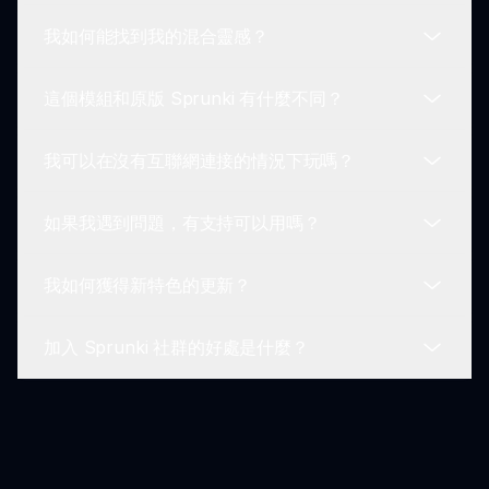
將它們混合在一起，創造獨特的音樂體驗。重點在於
我如何能找到我的混合靈感？
音樂創作，而非角色設計。
系統要求可能會有所不同，但一般而言，任何具有更
新的網絡瀏覽器的現代設備都應該能夠順利運行
這個模組和原版 Sprunki 有什麼不同？
Sprunki Dandy 的世界角色模組。
探索社群中其他玩家分享的混合。聆聽不同的曲目可
以激發你的創造力，並發現獨特的聲音組合。
我可以在沒有互聯網連接的情況下玩嗎？
這個模組引入了靈感來自 Dandy 的世界的角色和聲
音元素，提供了與原版 Sprunki 不同的美學和遊戲
如果我遇到問題，有支持可以用嗎？
體驗。
不可以，必須有互聯網連接才能訪問和遊玩 Sprunki
Dandy 的世界角色模組，因為它依賴於在線功能和
我如何獲得新特色的更新？
社群參與。
有的，遇到問題的玩家可以在 Sprunki 社群論壇或
社交媒體渠道中與其他人聯繫，尋求支持和故障排除
加入 Sprunki 社群的好處是什麼？
建議。
在社交媒體和平台上關注 Sprunki 社區，以接收有
關新功能和改進的更新和公告。
加入 Sprunki 社群提供了分享混合、接受反饋、與
其他玩家協作的機會，並持續了解激動人心的新內
容。