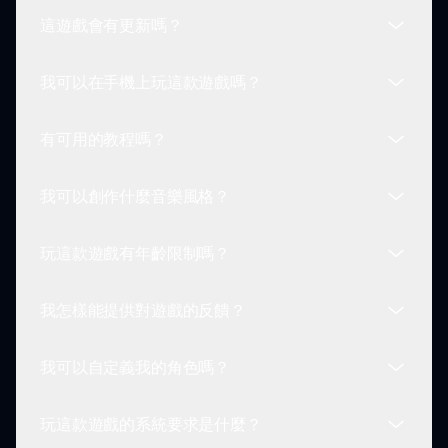
Sprunki 社群中保存並分享。與其他玩家互動來啟發
這遊戲會有更新嗎？
和受到啟發！
是的！通過發現特殊的聲音組合和不同角色的層疊，
你可以解鎖有趣的動畫和獎勵聲音，這些都能增強你
我可以在手機上玩這款遊戲嗎？
的混合音樂。
Sprunki 社群不斷創造新的內容和改進。隨時留意會
提升你遊玩體驗的更新！
有可用的教程嗎？
是的，Sprunki Dandy 的世界角色模組可以在各種
設備上遊玩，包括手機和平板，讓玩家能夠隨時隨地
我可以創作什麼音樂風格？
創作音樂。
雖然沒有正式的教程，但玩家可以透過直觀的拖放功
能輕鬆導航介面並探索每個角色的獨特特徵。
玩這款遊戲有年齡限制嗎？
你可以通過混合 Dandy 的世界角色的聲音創建各種
音樂風格。實驗是發現新節拍和旋律的關鍵。
我怎樣能提供對遊戲的反饋？
這個模組適合所有年齡段的玩家。不過，建議年輕玩
家在家長的指導下進行創作和時間管理。
我可以自定義我的角色嗎？
玩家可以在線與 Sprunki 社群聯繫，提供自己的反
饋和建議。參與討論有助於改善用戶體驗。
玩這款遊戲的系統要求是什麼？
雖然模組中的角色是預設的，但你可以以不同的方式