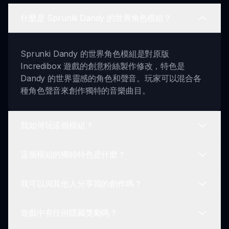
什麼是 Sprunki Dandy 的世界角色模組？
Sprunki Dandy 的世界角色模組是對原版
Incredibox 遊戲的創意粉絲製作修改，特色是
Dandy 的世界靈感的角色和聲音。玩家可以混合各
種角色聲音來創作獨特的音樂曲目。
我如何玩這個模組？
這個模組的獨特特色是什麼？
要玩，請從 Dandy 的世界角色陣容中選擇角色，並
將它們拖到聲音板上。啟動他們的聲音並將它們組合
我可以與其他人分享我的創作嗎？
在一起創建獨特的音樂作品。
這個模組提供 Dandy 的世界角色、新的聲音元素、
互動遊戲玩法、可解鎖獎勵以及社群參與。每個角色
遊戲中有任何隱藏獎勵嗎？
都有獨特的聲音，這增強了你的音樂體驗。
當然可以！一旦你創建了喜愛的混合，可以在