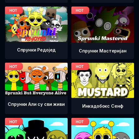
Спрунки Редоjед
Спрунки Мастеријан
Спрунки Али су сви живи
Инкадобокс Сенф