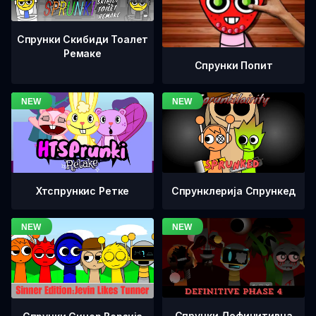
Спрунки Скибиди Тоалет
Ремаке
Спрунки Попит
Хтспрункис Ретке
Спрунклерија Спрункед
Спрунки Дефинитивна