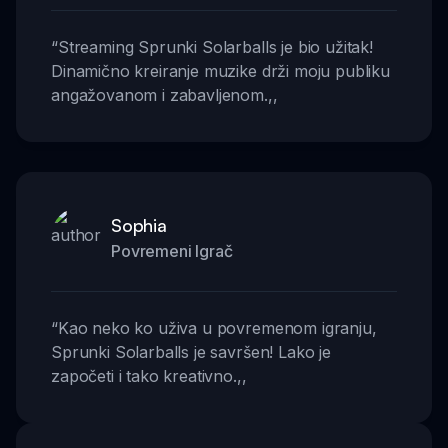
“
Streaming Sprunki Solarballs je bio užitak!
Dinamično kreiranje muzike drži moju publiku
angažovanom i zabavljenom.
,,
Sophia
Povremeni Igrač
“
Kao neko ko uživa u povremenom igranju,
Sprunki Solarballs je savršen! Lako je
započeti i tako kreativno.
,,