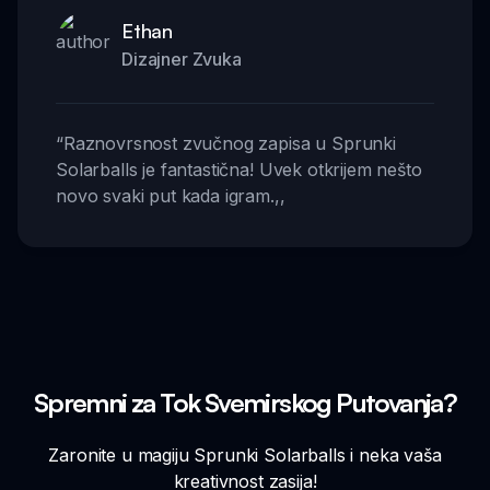
Ethan
Dizajner Zvuka
“
Raznovrsnost zvučnog zapisa u Sprunki
Solarballs je fantastična! Uvek otkrijem nešto
novo svaki put kada igram.
,,
Spremni za Tok Svemirskog Putovanja?
Zaronite u magiju Sprunki Solarballs i neka vaša
kreativnost zasija!