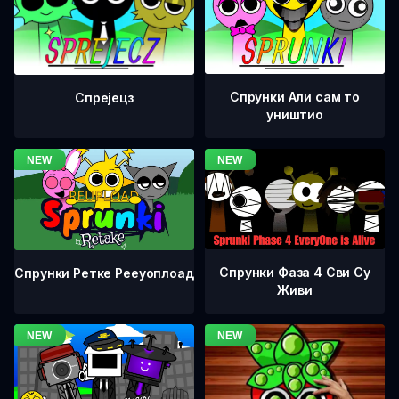
Спрунки Али сам то
Спрејецз
уништио
Спрунки Фаза 4 Сви Су
Спрунки Ретке Рееуоплоад
Живи