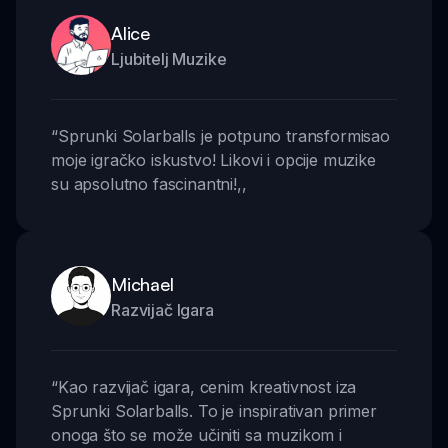
Alice
Ljubitelj Muzike
“
Sprunki Solarballs je potpuno transformisao
moje igračko iskustvo! Likovi i opcije muzike
su apsolutno fascinantni!
,,
Michael
Razvijač Igara
“
Kao razvijač igara, cenim kreativnost iza
Sprunki Solarballs. To je inspirativan primer
onoga što se može učiniti sa muzikom i