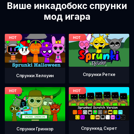
Више инкадобокс спрунки
мод игара
Спрунки Ретке
Спрунки Хелоуин
Спрункед Скрет
Спрунки Гринкор