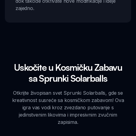
dok takođe otkrivate nove modifikacije i ideje
zajedno.
Uskočite u Kosmičku Zabavu
sa Sprunki Solarballs
Otkrijte živopisan svet Sprunki Solarballs, gde se
kreativnost susreće sa kosmičkom zabavom! Ova
igra vas vodi kroz zvezdano putovanje s
jedinstvenim likovima i impresivnim zvučnim
zapisima.