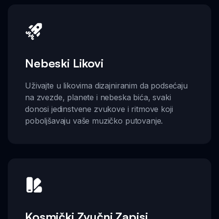
Nebeski Likovi
Uživajte u likovima dizajniranim da podsećaju
na zvezde, planete i nebeska bića, svaki
donosi jedinstvene zvukove i ritmove koji
poboljšavaju vaše muzičko putovanje.
Kosmički Zvučni Zapisi