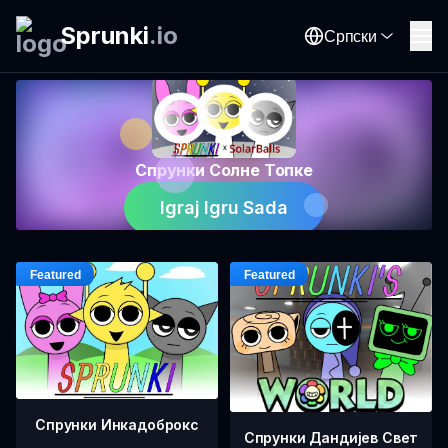
Sprunki
.
io
Српски
Спрунки Солне Топке
Igraj Igru Sada
Спрунки Инкадоброкс
Спрунки Дандијев Свет