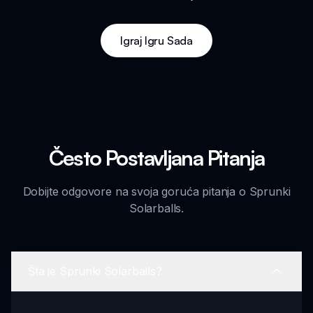
Igraj Igru Sada
Često Postavljana Pitanja
Dobijte odgovore na svoja goruća pitanja o Sprunki
Solarballs.
Šta je Sprunki Solarballs?