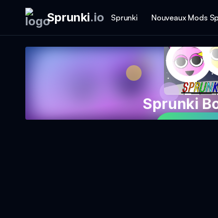
Sprunki
.
io
Sprunki
Nouveaux Mods Sp
Sprunki Bo
Jouer au 