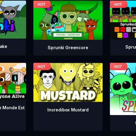
take
Spru
Sprunki Greencore
le Monde Est
Incredibox Mustard