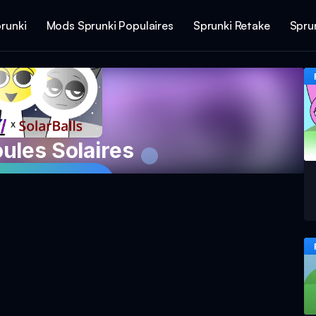
runki
Mods Sprunki Populaires
Sprunki Retake
Spru
ules Solaires
jeu maintenant