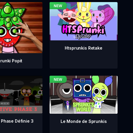
Htsprunkis Retake
runki Popit
 Phase Définie 3
Le Monde de Sprunkis