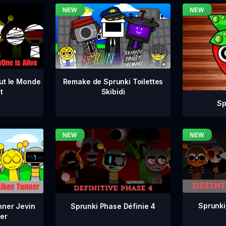
ut le Monde
Remake de Sprunki Toilettes
t
Skibidi
Sp
Sprunki
Sprunki Phase Définie 4
nner Jevin
er