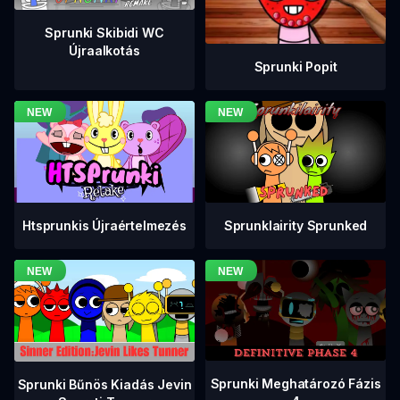
Sprunki Skibidi WC
Újraalkotás
Sprunki Popit
Htsprunkis Újraértelmezés
Sprunklairity Sprunked
Sprunki Meghatározó Fázis
Sprunki Bűnös Kiadás Jevin