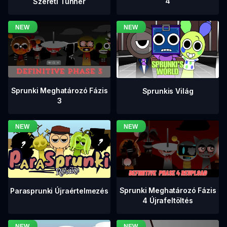
4
Szereti Tunner
Sprunki Meghatározó Fázis
Sprunkis Világ
3
Sprunki Meghatározó Fázis
Parasprunki Újraértelmezés
4 Újrafeltöltés