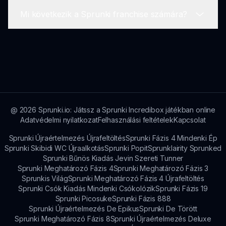
kapcsolatba léphetsz más játékosokkal
Mi következik a Sprunki franchise számára?
közösségi fórumokon és beszélgetésekben.
Sok tapasztalt játékos osztja meg tippjeit és
trükkjeit fórumokon és közösségi oldalakon,
amelyek a Sprunki Solarballs-ra vonatkoznak,
A Sprunki franchise folyamatosan fejlődik új
értékes betekintést nyújtva az új játékosok
módokkal és funkciókkal, izgalmas kalandokat és
számára.
kreativitást ígérve minden zene kedvelő számára.
@
2026
Sprunki.io: Játssz a Sprunki Incredibox játékban online
Adatvédelmi nyilatkozat
Felhasználási feltételek
Kapcsolat
Sprunki Újraértelmezés Újrafeltöltés
Sprunki Fázis 4 Mindenki Ép
Sprunki Skibidi WC Újraalkotás
Sprunki Popit
Sprunklairity Sprunked
Sprunki Bűnös Kiadás Jevin Szereti Tunner
Sprunki Meghatározó Fázis 4
Sprunki Meghatározó Fázis 3
Sprunkis Világ
Sprunki Meghatározó Fázis 4 Újrafeltöltés
Sprunki Csók Kiadás Mindenki Csókolózik
Sprunki Fázis 19
Sprunki Picosuke
Sprunki Fázis 888
Sprunki Újraértelmezés De Epikus
Sprunki De Törött
Sprunki Meghatározó Fázis 8
Sprunki Újraértelmezés Deluxe