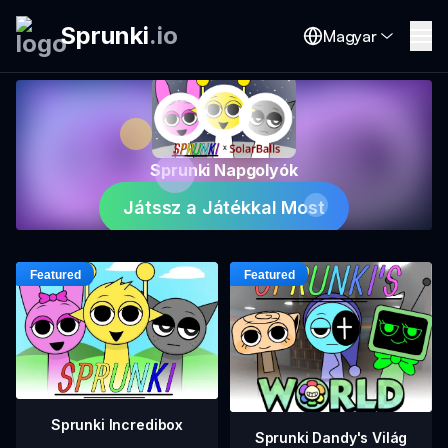
Sprunki
.
io
Magyar
Sprunki Napgolyók
Játssz a Játékkal Most
Sprunki Incredibox
Sprunki Dandy's Világ