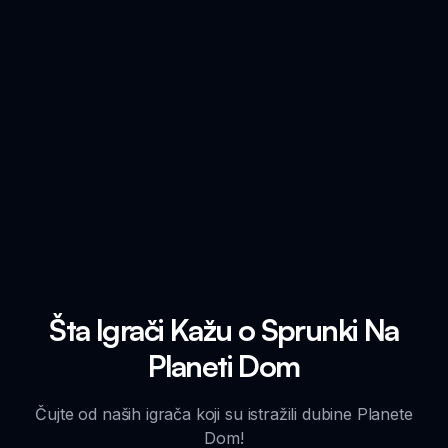
Šta Igrači Kažu o Sprunki Na
Planeti Dom
Čujte od naših igrača koji su istražili dubine Planete
Dom!