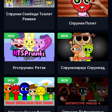
Спрунки Скибиди Тоалет
Ремаке
Спрунки Попит
Хтспрункис Ретке
Спрунклерија Спрункед
Спрунки Дефинитивна