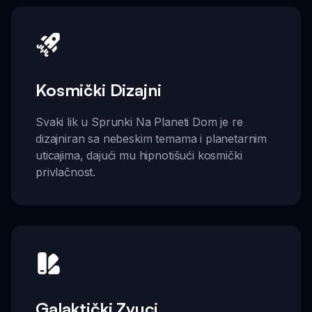
Kosmički Dizajni
Svaki lik u Sprunki Na Planeti Dom je re
dizajniran sa nebeskim temama i planetarnim
uticajima, dajući mu hipnotišući kosmički
privlačnost.
Galaktički Zvuci