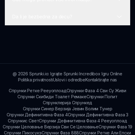
da brzo razumeju interaktivne mehanike.
Trenutno, Sprunki Na Planeti Dom se fokusira
na iskustva za jednog igrača, omogućavajući
Da li je bezbedna za decu?
igračima da istražuju i kreiraju svoju muziku
Za više detalja o Sprunki Na Planeti Dom i
nezavisno.
ažuriranjima, možete posetiti sprunki.io, vaš
glavni izvor.
Da, Sprunki Na Planeti Dom je dizajnirana da
bude bezbedna za decu, fokusirajući se na
kreativnost i istraživanje dok osigurava korisničko
iskustvo prijateljsko prema korisnicima.
@
2026
Sprunki.io: Igrajte Sprunki Incredibox Igru Online
Politika privatnosti
Uslovi i odredbe
Kontaktirajte nas
Спрунки Ретке Рееуоплоад
Спрунки Фаза 4 Сви Су Живи
Спрунки Скибиди Тоалет Ремаке
Спрунки Попит
Спрунклерија Спрункед
Спрунки Синер Верзија Јевин Волим Тунер
Спрунки Дефинитивна Фаза 4
Спрунки Дефинитивна Фаза 3
Спрункис Свет
Спрунки Дефинитивна Фаза 4 Рееуоплоад
Спрунки Целовање Верзија Сви Се Целовање
Спрунки Фаза 19
Спрунки Пикосукэ
Спрунки Фаза 888
Спрунки Ретке Али Епски