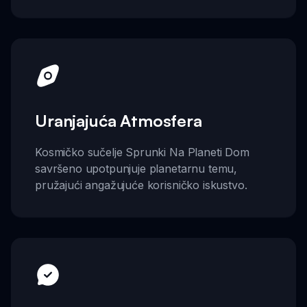
Uranjajuća Atmosfera
Kosmičko sučelje Sprunki Na Planeti Dom
savršeno upotpunjuje planetarnu temu,
pružajući angažujuće korisničko iskustvo.