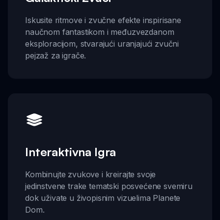
Iskusite ritmove i zvučne efekte inspirisane
naučnom fantastikom i međuzvezdanom
eksploracijom, stvarajući uranjajući zvučni
pejzaž za igrače.
Interaktivna Igra
Kombinujte zvukove i kreirajte svoje
jedinstvene trake tematski posvećene svemiru
dok uživate u živopisnim vizuelima Planete
Dom.