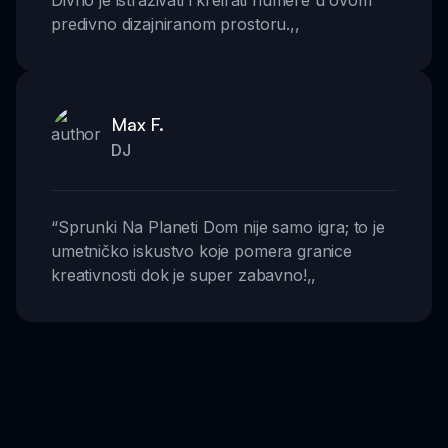
predivno dizajniranom prostoru.
,,
Max F.
DJ
“
Sprunki Na Planeti Dom nije samo igra; to je
umetničko iskustvo koje pomera granice
kreativnosti dok je super zabavno!
,,