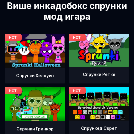
Више инкадобокс спрунки
мод игара
Спрунки Ретке
Спрунки Хелоуин
Спрункед Скрет
Спрунки Гринкор