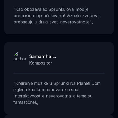
“
Kao obožavalac Sprunki, ovaj mod je
premašio moja očekivanja! Vizuali i zvuci vas
prebacuju u drugi svet, neverovatno je!
,,
Samantha L.
Kompozitor
“
Kreiranje muzike u Sprunki Na Planeti Dom
izgleda kao komponovanje u snu!
Interaktivnost je neverovatna, a teme su
fantastične!
,,