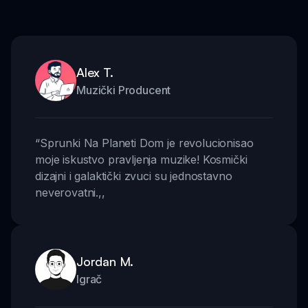
Alex T.
Muzički Producent
“
Sprunki Na Planeti Dom je revolucionisao
moje iskustvo pravljenja muzike! Kosmički
dizajni i galaktički zvuci su jednostavno
neverovatni.
,,
Jordan M.
Igrač