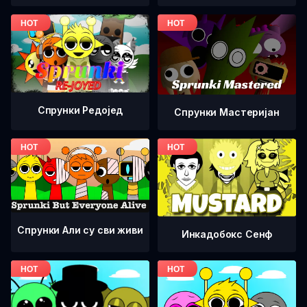
Спрунки Редоjед
Спрунки Мастеријан
Спрунки Али су сви живи
Инкадобокс Сенф