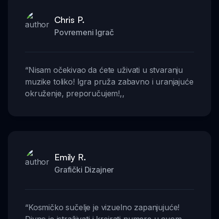
Chris P.
Povremeni Igrač
“
Nisam očekivao da ćete uživati u stvaranju
muzike toliko! Igra pruža zabavno i uranjajuće
okruženje, preporučujem!
,,
Emily R.
Grafički Dizajner
“
Kosmičko sučelje je vizuelno zapanjujuće!
Divno je istraživati i kreirati numere u ovom