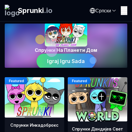
Sprunki
.
io
Српски
Спрунки На Планети Дом
Igraj Igru Sada
Спрунки Инкадоброкс
Спрунки Дандијев Свет