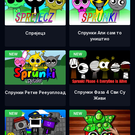
Спрунки Али сам то
Спрејецз
уништио
Спрунки Фаза 4 Сви Су
Спрунки Ретке Рееуоплоад
Живи