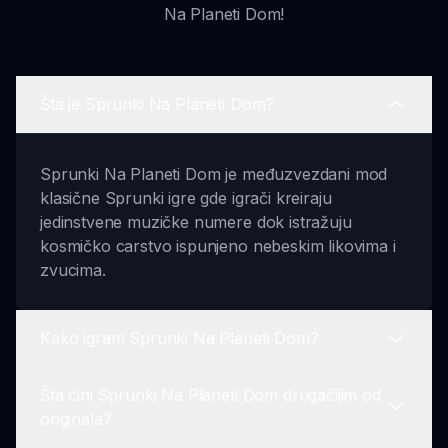
Na Planeti Dom!
Šta je Sprunki Na Planeti Dom?
Sprunki Na Planeti Dom je međuzvezdani mod
klasične Sprunki igre gde igrači kreiraju
jedinstvene muzičke numere dok istražuju
kosmičko carstvo ispunjeno nebeskim likovima i
zvucima.
Kako igram Sprunki Na Planeti Dom?
Šta čini Sprunki Na Planeti Dom drugačijim od
Da biste igrali Sprunki Na Planeti Dom, uđite u
originala?
igru i istražite razne likove. Koristite interaktivne