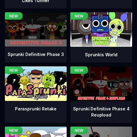
Likes Tunner
Sprunki Definitive Phase 3
Sprunkis World
Sprunki Definitive Phase 4
Parasprunki Retake
Reupload