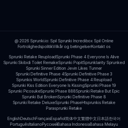
kilde.
Ja, Sprunki På Planet Dom er designet til at
være sikkert for børn, med fokus på kreativitet
og udforskning, mens det sikrer en brugervenlig
oplevelse.
@
2026
Sprunki.io: Spil Sprunki Incredibox Spil Online
Fortrolighedspolitik
Vilkår og betingelser
Kontakt os
Sprunki Retake Reupload
Sprunki Phase 4 Everyone Is Alive
Sprunki Skibidi Toilet Remake
Sprunki Popit
Sprunklairity Sprunked
Sprunki Sinner Edition Jevin Likes Tunner
Sprunki Definitive Phase 4
Sprunki Definitive Phase 3
Sprunkis World
Sprunki Definitive Phase 4 Reupload
Sprunki Kiss Edition Everyone Is Kissing
Sprunki Phase 19
Sprunki Picosuke
Sprunki Phase 888
Sprunki Retake But Epic
Sprunki But Broken
Sprunki Definitive Phase 8
Sprunki Retake Deluxe
Sprunki Phase
Htsprunkis Retake
Parasprunki Retake
English
Deutsch
Français
Español
简体中文
繁體中文
日本語
한국어
Português
Italiano
Русский
Bahasa Indonesia
Bahasa Melayu