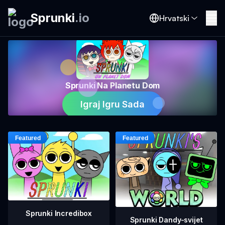
Sprunki
.
io
Hrvatski
Sprunki Na Planetu Dom
Igraj Igru Sada
Sprunki Incredibox
Sprunki Dandy-svijet