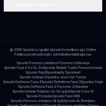
Je li igra sigurna za djecu?
igračima da istražuju i kreiraju svoju muziku
Za više detalja o Sprunki na Planetu Dom i
neovisno.
ažuriranjima, možete posjetiti sprunki.io, vašu
pouzdanu izvor.
Da, Sprunki na Planetu Dom je dizajnirana da
bude sigurna za djecu, fokusirajući se na
kreativnost i istraživanje, osiguravajući prijatno
korisničko iskustvo.
@
2026
Sprunki.io: Igrajte Sprunki Incredibox Igru Online
Politika privatnosti
Uvjeti i odredbe
Kontaktirajte nas
Sprunki Ponovno snimljeno Ponovno Učitavanje
Sprunki Faza 4 Svi Su Živi
Sprunki Skibidi Toalet Ponovna Izrada
Sprunki Popit
Sprunklairity Sprunked
Sprunki Izdanje Griješnika Jevin Voli Tunner
Sprunki Definivna Faza 4
Sprunki Definitivna Faza 3
Sprunkis Svijet
Sprunki Definivna Faza 4 Ponovno Učitavanje
Sprunki Izdanje Poljubac Svi Se Ljube
Sprunki Faza 19
Sprunki Picosuke
Sprunki Faza 888
Sprunki Ponovno snimljeno Ali Epik
Sprunki Ali Slomljeno
Sprunki Definivna Faza 8
Sprunki Ponovno snimljeno Deluxe