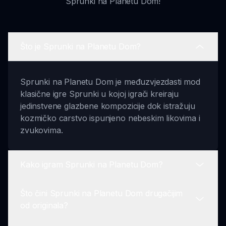
Sprunki na Planetu Dom!
Što je Sprunki na Planetu Dom?
Sprunki na Planetu Dom je međuzvjezdasti mod
klasične igre Sprunki u kojoj igrači kreiraju
jedinstvene glazbene kompozicije dok istražuju
kozmičko carstvo ispunjeno nebeskim likovima i
zvukovima.
Kako igram Sprunki na Planetu Dom?
Što čini Sprunki na Planetu Dom drugačijim
Da biste igrali Sprunki na Planetu Dom, uđite u
od originala?
igru i istražite razne likove. Koristite interaktivne
alate za kombiniranje zvukova i kreiranje vlastitih